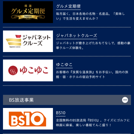
グルメ定期便
毎月届く、日本各地の名物・名産品。「美味し
い」で生活を変えませんか？
ジャパネットクルーズ
ジャパネットが磨き上げたおもてなしで、感動の豪
華クルーズ体験を。
ゆこゆこ
お客様の『良質な温泉旅』をお手伝い。国内の旅
館・宿・ホテルの宿泊予約サイト
BS放送事業
BS10
全国無料のBS放送局『BS10』。クイズにゴルフに
映画に麻雀、楽しい番組てんこ盛り！