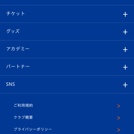
試合情報
クラブ概要
観戦ツアー
試合日程/結果
チケット
ファンクラブ
エンブレム紹介
はじめての観戦ガイド
順位表
チケット
グッズ
チケット
選手プロフィール
Revive Team
フォトギャラリー
シーズンシート
オンラインショップ
アカデミー
イベント
スタッフプロフィール
スタジアムへのアクセス
スタジアムグルメ
V-LOVERS（ファンクラブ）
2026-27ユニフォーム
メディア
育成からのお知らせ
パートナー
マスコット紹介
ヴィヴィくんの長崎おもてなしガイド
はじめての観戦ガイド
プレイヤーズスイート
店舗情報
グッズ
アカデミー
チームスケジュール
V-EXPRESS
パートナー企業一覧
SNS
（ユニフォーム入場）
ホームタウン
U-18
クラブハウス（練習場）
パートナー募集
公式Twitter
ご利用規約
アカデミー
U-15
応援メディア
法人限定 VIP BOX
ヴィヴィくんインスタグラム
クラブ概要
スクール
U-12
メディア出演情報
プライバシーポリシー
公式LINE＠