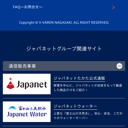
スクール
FAQ〜お問合せ〜
平和祈念活動
Youtube公式チャンネル
ホームタウン活動
Copyright © V-VAREN NAGASAKI. ALL RIGHT RESERVED.
ジャパネットグループ関連サイト
通信販売事業
ジャパネットたかた公式通販
家電を中心に、ジャパネットが自信をもって厳選
した商品だけをご紹介！
ジャパネットウォーター
上質な「富士山の天然水」。安心・安全、こだわ
りのウォーターサーバー