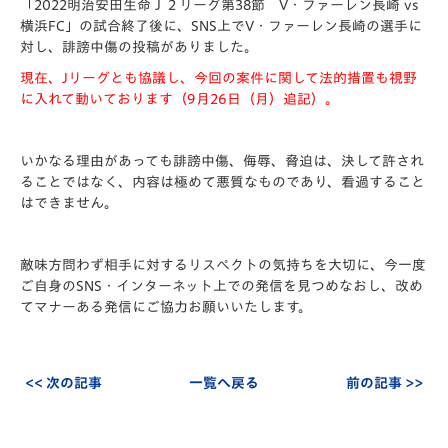
「
2022明治安田生命Ｊ２リーグ第38節 V・ファーレン長崎 vs
横浜FC」の試合終了後に、
SNS上でV・ファーレン長崎の選手に
対し、誹謗中傷の投稿がありました。
現在、Jリーグとも協議し、今回の案件に関して法的措置も視野
に入れて動いております（9月26日（月）追記）。
いかなる理由があっても誹謗中傷、侮辱、脅迫は、
決して許され
ることではなく、内容は極めて悪質なものであり、
看過すること
はできません。
敵味方問わず相手に対するリスペクトの気持ちを大切に、今一度
ご自身のSNS・インターネット上での発信を見つめなおし、改め
てマナーある発信にご協力お願いいたします。
<< 次の記事
一覧へ戻る
前の記事 >>