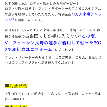
9月10日(土)は、ロアッソ熊本との九州ダービー！
ロアッソ熊本戦では、ファン・サポーターの皆さまにスタジアム
“1万人来場チャレ
で選手を後押ししていただきたく、特別企画
ンジ”
を開催いたします。
試合当日、1万人以上のご来場を条件に、ご来場いただいたお客
当企画でしか手に入らない
“この夏、
様から抽選で
V・ファーレン長崎の選手が着用して戦った202
2平和祈念ユニフォーム
”
をプレゼント！
ファン・サポーターのみなさま、ぜひご家族、ご友人、お誘い合
わせのうえスタジアムへ足を運んでください！
■対象試合
9月10日(土) 2022明治安田生命J2リーグ第35節 ロアッソ熊本
(19：00K.O)