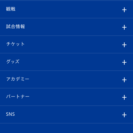
トップチーム
クラブプロフィール
観戦
クラブ
フィロソフィー
観戦ルール
試合情報
試合情報
クラブ概要
観戦ツアー
試合日程/結果
チケット
ファンクラブ
エンブレム紹介
はじめての観戦ガイド
順位表
チケット
グッズ
チケット
選手プロフィール
Revive Team
フォトギャラリー
シーズンシート
オンラインショップ
アカデミー
イベント
スタッフプロフィール
スタジアムへのアクセス
スタジアムグルメ
V-LOVERS（ファンクラブ）
2026-27ユニフォーム
メディア
育成からのお知らせ
パートナー
マスコット紹介
ヴィヴィくんの長崎おもてなしガイド
はじめての観戦ガイド
プレイヤーズスイート
店舗情報
グッズ
アカデミー
チームスケジュール
V-EXPRESS
パートナー企業一覧
SNS
（ユニフォーム入場）
ホームタウン
U-18
クラブハウス（練習場）
パートナー募集
公式Twitter