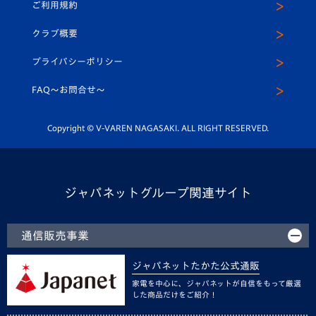
ご利用規約
アカデミー
U-15
応援メディア
法人限定 VIP BOX
ヴィヴィくんインスタグラム
クラブ概要
スクール
U-12
メディア出演情報
プライバシーポリシー
公式LINE＠
スクール
FAQ〜お問合せ〜
平和祈念活動
Youtube公式チャンネル
ホームタウン活動
Copyright © V-VAREN NAGASAKI. ALL RIGHT RESERVED.
ジャパネットグループ関連サイト
通信販売事業
ジャパネットたかた公式通販
家電を中心に、ジャパネットが自信をもって厳選
した商品だけをご紹介！