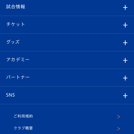
フィロソフィー
観戦ルール
試合情報
試合情報
クラブ概要
観戦ツアー
試合日程/結果
チケット
ファンクラブ
エンブレム紹介
はじめての観戦ガイド
順位表
チケット
グッズ
チケット
選手プロフィール
Revive Team
フォトギャラリー
シーズンシート
オンラインショップ
アカデミー
イベント
スタッフプロフィール
スタジアムへのアクセス
スタジアムグルメ
V-LOVERS（ファンクラブ）
2026-27ユニフォーム
メディア
育成からのお知らせ
パートナー
マスコット紹介
ヴィヴィくんの長崎おもてなしガイド
はじめての観戦ガイド
プレイヤーズスイート
店舗情報
グッズ
アカデミー
チームスケジュール
V-EXPRESS
パートナー企業一覧
SNS
（ユニフォーム入場）
ホームタウン
U-18
クラブハウス（練習場）
パートナー募集
公式Twitter
ご利用規約
アカデミー
U-15
応援メディア
法人限定 VIP BOX
ヴィヴィくんインスタグラム
クラブ概要