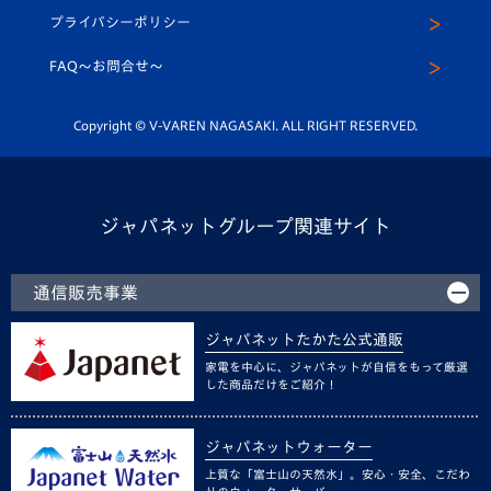
スクール
U-12
メディア出演情報
プライバシーポリシー
公式LINE＠
スクール
FAQ〜お問合せ〜
平和祈念活動
Youtube公式チャンネル
ホームタウン活動
Copyright © V-VAREN NAGASAKI. ALL RIGHT RESERVED.
ジャパネットグループ関連サイト
通信販売事業
ジャパネットたかた公式通販
家電を中心に、ジャパネットが自信をもって厳選
した商品だけをご紹介！
ジャパネットウォーター
上質な「富士山の天然水」。安心・安全、こだわ