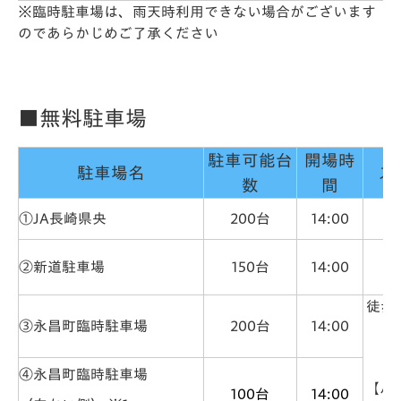
※臨時駐車場は、雨天時利用できない場合がございます
のであらかじめご了承ください
■無料駐車場
駐車可能台
開場時
駐車場名
ス
数
間
①JA長崎県央
200台
14:00
②新道駐車場
150台
14:00
徒歩
③永昌町臨時駐車場
200台
14:00
④永昌町臨時駐車場
【バ
100台
14:00