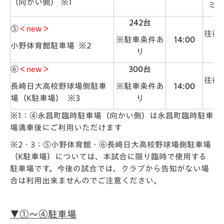
（向かい側） ※1
ミナ
242台
⑤
＜new＞
往復
※駐車条件あ
14:00
小野体育館駐車場 ※2
り
⑥
＜new＞
300台
往復
長崎日大高校野球場側駐車
※駐車条件あ
14:00
場（K駐車場） ※3
り
※1：④永昌町臨時駐車場（向かい側）は永昌町臨時駐車
場満車後にご利用いただけます
※2・3：⑤小野体育館・⑥長崎日大高校野球場側駐車場
（K駐車場）については、本試合に限り臨時で使用する
駐車場です。
今後の試合では、クラブから告知がない場
合は利用出来ませんのでご注意ください。
▼①～④駐車場