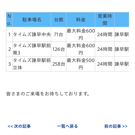
N
営業時
駐車場名
台数
料金
o.
間
最大料金600
1
タイムズ諫早中央
71台
24時間
諫早駅ま
円
タイムズ諫早駅前
最大料金600
2
126台
24時間
諫早駅ま
第3
円
タイムズ諫早駅前
最大料金500
3
258台
24時間
諫早駅ま
立体
円
皆さまのご来場をお待ちしております。
<< 次の記事
一覧へ戻る
前の記事 >>