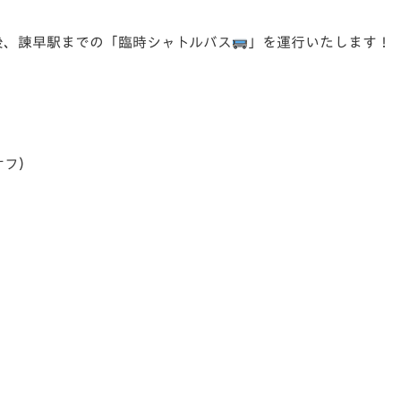
V-EXPRESS（ユニフ
ォーム入場）
後、諫早駅までの「臨時シャトルバス
」を運行いたします！
オフ）