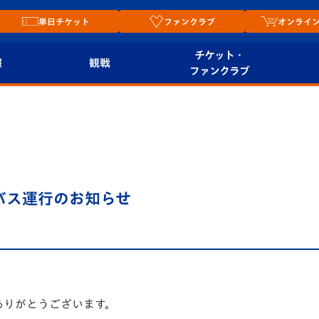
単日チケット
ファンクラブ
オンライ
チケット・
報
観戦
ファンクラブ
観戦ルール
チケット
オンラ
はじめての観戦ガイ
シーズンシート
2026
ド
ム
プレイヤーズスイート
Revive Team
店舗情
ルバス運行のお知らせ
関連
V-LOVERS（ファン
スタジアムへのアク
クラブ）
セス
リー
ヴィヴィくんの長崎
ルメ
おもてなしガイド
ありがとうございます。