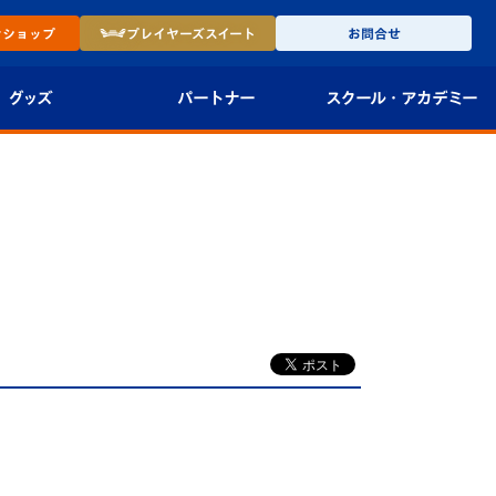
ン
ショップ
プレイヤーズ
スイート
お問合せ
グッズ
パートナー
スクール・
アカデミー
インショップ
パートナー企業一覧
アカデミー
-27ユニフォー
パートナー募集
U-18
法人限定 VIP BOX
U-15
報
U-12
スクール