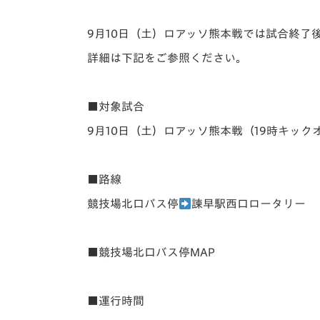
イベント
マスコット紹介
9月10日（土）ロアッソ熊本戦では試合終了
メディア
チームスケジュール
詳細は下記をご参照ください。
グッズ
クラブハウス（練習
場）
■対象試合
ホームタウン
応援メディア
9月10日（土）ロアッソ熊本戦（19時キック
アカデミー
平和祈念活動
■路線
スクール
ホームタウン活動
競技場北口バス停
諫早駅西口ロータリー
■競技場北口バス停MAP
■運行時間