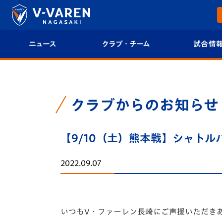
ニュース
クラブ・チーム
試合情
すべて
クラブプロフィール
試合日程/結果
トップチーム
フィロソフィー
試合情報
クラブからのお知らせ
クラブ
クラブ概要
順位表
【9/10（土）熊本戦】シャト
試合情報
エンブレム紹介
U-21 Jリーグ
2022.09.07
ファンクラブ
選手プロフィール
フォトギャラ
チケット
スタッフプロフィール
スタジアムグ
いつもV・ファーレン長崎にご声援いただき