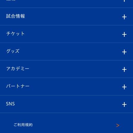
クラブ
フィロソフィー
観戦ルール
試合情報
試合情報
クラブ概要
観戦ツアー
試合日程/結果
チケット
ファンクラブ
エンブレム紹介
はじめての観戦ガイド
順位表
チケット
グッズ
チケット
選手プロフィール
Revive Team
フォトギャラリー
シーズンシート
オンラインショップ
アカデミー
イベント
スタッフプロフィール
スタジアムへのアクセス
スタジアムグルメ
V-LOVERS（ファンクラブ）
2026-27ユニフォーム
メディア
育成からのお知らせ
パートナー
マスコット紹介
ヴィヴィくんの長崎おもてなしガイド
はじめての観戦ガイド
プレイヤーズスイート
店舗情報
グッズ
アカデミー
チームスケジュール
V-EXPRESS
パートナー企業一覧
SNS
（ユニフォーム入場）
ホームタウン
U-18
クラブハウス（練習場）
パートナー募集
公式Twitter
ご利用規約
アカデミー
U-15
応援メディア
法人限定 VIP BOX