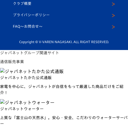
ヴィヴィくんインスタグラム
クラブ概要
スクール
U-12
メディア出演情報
プライバシーポリシー
公式LINE＠
スクール
FAQ〜お問合せ〜
平和祈念活動
Youtube公式チャンネル
ホームタウン活動
Copyright © V-VAREN NAGASAKI. ALL RIGHT RESERVED.
ジャパネットグループ関連サイト
通信販売事業
ジャパネットたかた公式通販
家電を中心に、ジャパネットが自信をもって厳選した商品だけをご紹
介！
ジャパネットウォーター
上質な「富士山の天然水」。安心・安全、こだわりのウォーターサーバ
ー