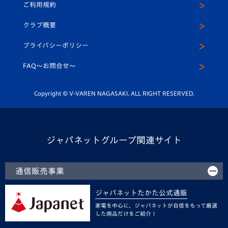
ご利用規約
アカデミー
U-15
応援メディア
法人限定 VIP BOX
ヴィヴィくんインスタグラム
クラブ概要
スクール
U-12
メディア出演情報
プライバシーポリシー
公式LINE＠
スクール
FAQ〜お問合せ〜
平和祈念活動
Youtube公式チャンネル
ホームタウン活動
Copyright © V-VAREN NAGASAKI. ALL RIGHT RESERVED.
ジャパネットグループ関連サイト
通信販売事業
ジャパネットたかた公式通販
家電を中心に、ジャパネットが自信をもって厳選
した商品だけをご紹介！