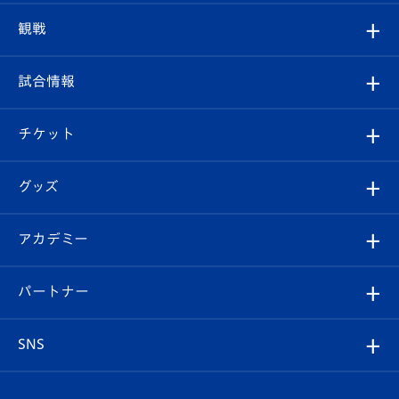
トップチーム
クラブプロフィール
観戦
クラブ
フィロソフィー
観戦ルール
試合情報
試合情報
クラブ概要
観戦ツアー
試合日程/結果
チケット
ファンクラブ
エンブレム紹介
はじめての観戦ガイド
順位表
チケット
グッズ
チケット
選手プロフィール
Revive Team
フォトギャラリー
シーズンシート
オンラインショップ
アカデミー
イベント
スタッフプロフィール
スタジアムへのアクセス
スタジアムグルメ
V-LOVERS（ファンクラブ）
2026-27ユニフォーム
メディア
育成からのお知らせ
パートナー
マスコット紹介
ヴィヴィくんの長崎おもてなしガイド
はじめての観戦ガイド
プレイヤーズスイート
店舗情報
グッズ
アカデミー
チームスケジュール
V-EXPRESS
パートナー企業一覧
SNS
（ユニフォーム入場）
ホームタウン
U-18
クラブハウス（練習場）
パートナー募集
公式Twitter