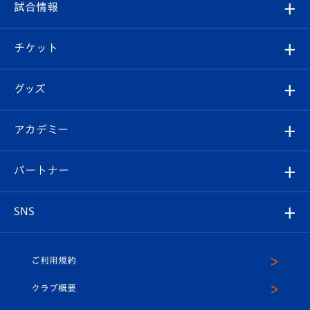
観戦ルール
試合情報
試合情報
クラブ概要
観戦ツアー
試合日程/結果
チケット
ファンクラブ
エンブレム紹介
はじめての観戦ガイド
順位表
チケット
グッズ
チケット
選手プロフィール
Revive Team
フォトギャラリー
シーズンシート
オンラインショップ
アカデミー
イベント
スタッフプロフィール
スタジアムへのアクセス
スタジアムグルメ
V-LOVERS（ファンクラブ）
2026-27ユニフォーム
メディア
育成からのお知らせ
パートナー
マスコット紹介
ヴィヴィくんの長崎おもてなしガイド
はじめての観戦ガイド
プレイヤーズスイート
店舗情報
グッズ
アカデミー
チームスケジュール
V-EXPRESS
パートナー企業一覧
SNS
（ユニフォーム入場）
ホームタウン
U-18
クラブハウス（練習場）
パートナー募集
公式Twitter
ご利用規約
アカデミー
U-15
応援メディア
法人限定 VIP BOX
ヴィヴィくんインスタグラム
クラブ概要
スクール
U-12
メディア出演情報