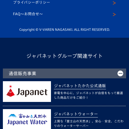
プライバシーポリシー
公式LINE＠
スクール
FAQ〜お問合せ〜
平和祈念活動
Youtube公式チャンネル
ホームタウン活動
Copyright © V-VAREN NAGASAKI. ALL RIGHT RESERVED.
ジャパネットグループ関連サイト
通信販売事業
ジャパネットたかた公式通販
家電を中心に、ジャパネットが自信をもって厳選
した商品だけをご紹介！
ジャパネットウォーター
上質な「富士山の天然水」。安心・安全、こだわ
りのウォーターサーバー