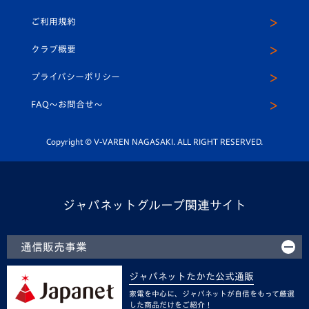
クラブハウス（練習場）
パートナー募集
公式Twitter
ご利用規約
アカデミー
U-15
応援メディア
法人限定 VIP BOX
ヴィヴィくんインスタグラム
クラブ概要
スクール
U-12
メディア出演情報
プライバシーポリシー
公式LINE＠
スクール
FAQ〜お問合せ〜
平和祈念活動
Youtube公式チャンネル
ホームタウン活動
Copyright © V-VAREN NAGASAKI. ALL RIGHT RESERVED.
ジャパネットグループ関連サイト
通信販売事業
ジャパネットたかた公式通販
家電を中心に、ジャパネットが自信をもって厳選
した商品だけをご紹介！