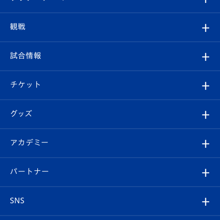
トップチーム
クラブプロフィール
観戦
クラブ
フィロソフィー
観戦ルール
試合情報
試合情報
クラブ概要
観戦ツアー
試合日程/結果
チケット
ファンクラブ
エンブレム紹介
はじめての観戦ガイド
順位表
チケット
グッズ
チケット
選手プロフィール
Revive Team
フォトギャラリー
シーズンシート
オンラインショップ
アカデミー
イベント
スタッフプロフィール
スタジアムへのアクセス
スタジアムグルメ
V-LOVERS（ファンクラブ）
2026-27ユニフォーム
メディア
育成からのお知らせ
パートナー
マスコット紹介
ヴィヴィくんの長崎おもてなしガイド
はじめての観戦ガイド
プレイヤーズスイート
店舗情報
グッズ
アカデミー
チームスケジュール
V-EXPRESS
パートナー企業一覧
SNS
（ユニフォーム入場）
ホームタウン
U-18