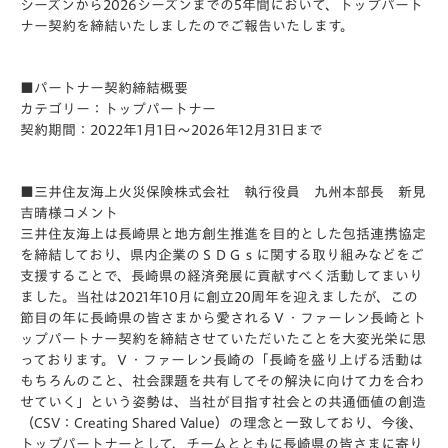
シーズンから2026シーズンまでの5年間において、トップパート
ナー契約を締結いたしましたのでご報告いたします。
■パートナー契約締結概要
カテゴリー：トップパートナー
契約期間：2022年1月1日～2026年12月31日まで
■
三井住友海上火災保険株式会社 執行役員 九州本部長 新見
吉晴様コメント
三井住友海上は長崎県と地方創生推進を目的とした包括連携協定
を締結しており、県内企業のＳＤＧｓに関する取り組みなどをご
支援することで、長崎県の経済発展に貢献すべく活動してまいり
ました。当社は2021年10月に創立20周年を迎えましたが、この
節目の年に長崎県の皆さまから愛されるＶ・ファーレン長崎とト
ップパートナー契約を締結させていただいたことを大変光栄に思
っております。Ｖ・ファーレン長崎の「長崎を盛り上げる活動は
もちろんのこと、社会課題を共有してその解決に向けて力を合わ
せていく」という姿勢は、当社が目指す社会との共通価値の創造
（CSV：Creating Shared Value）の理念と一致しており、今後、
トップパートナーとして、チームとともに長崎県の皆さまに寄り