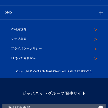
ヴィヴィくんの長崎おもてなしガイド
はじめての観戦ガイド
プレイヤーズスイート
店舗情報
グッズ
アカデミー
チームスケジュール
V-EXPRESS
パートナー企業一覧
SNS
（ユニフォーム入場）
ホームタウン
U-18
クラブハウス（練習場）
パートナー募集
公式Twitter
ご利用規約
アカデミー
U-15
応援メディア
法人限定 VIP BOX
ヴィヴィくんインスタグラム
クラブ概要
スクール
U-12
メディア出演情報
プライバシーポリシー
公式LINE＠
スクール
FAQ〜お問合せ〜
平和祈念活動
Youtube公式チャンネル
ホームタウン活動
Copyright © V-VAREN NAGASAKI. ALL RIGHT RESERVED.
ジャパネットグループ関連サイト
通信販売事業