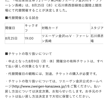
た、「明治安田生命Ｊ2リーグ第24節ツエーゲン金沢vsＶ・ファ
ーレン長崎」は、8月25日（水）に石川県西部緑地公園陸上競技
場にて代替開催することが決定しました。
■
代替開催となる試合
キックオ
開催日
対戦カード
スタジアム
フ
ツエーゲン金沢vsＶ・ファーレ
石川県西部
8月25日
19:00
ン長崎
場
■チケットの取り扱いについて
・中止となった8月9日（月・休）開催分の有料チケットは、すべ
て払い戻しの対象となります。
・代替開催日の観戦には、別途、チケットの購入が必要です。
・チケットの取り扱いについては、ツエーゲン金沢公式ホームペ
ージ(
http://www.zweigen-kanazawa.jp/
)をご覧ください。払い
戻し方法については決定次第、お知らせいたします。
お手元のチ
ケットは払い戻し方法決定まで大切に保管してください。