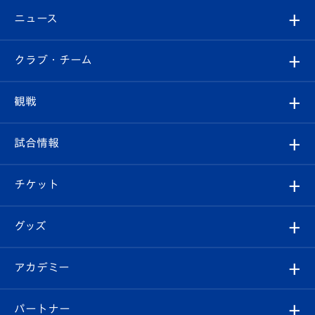
ニュース
すべて
クラブ・チーム
トップチーム
クラブプロフィール
観戦
クラブ
フィロソフィー
観戦ルール
試合情報
試合情報
クラブ概要
観戦ツアー
試合日程/結果
チケット
ファンクラブ
エンブレム紹介
はじめての観戦ガイド
順位表
チケット
グッズ
チケット
選手プロフィール
Revive Team
フォトギャラリー
シーズンシート
オンラインショップ
アカデミー
イベント
スタッフプロフィール
スタジアムへのアクセス
スタジアムグルメ
V-LOVERS（ファンクラブ）
2026-27ユニフォーム
メディア
育成からのお知らせ
パートナー
マスコット紹介