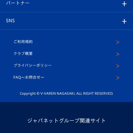
メディア
育成からのお知らせ
パートナー
マスコット紹介
ヴィヴィくんの長崎おもてなしガイド
はじめての観戦ガイド
プレイヤーズスイート
店舗情報
グッズ
アカデミー
チームスケジュール
V-EXPRESS
パートナー企業一覧
SNS
（ユニフォーム入場）
ホームタウン
U-18
クラブハウス（練習場）
パートナー募集
公式Twitter
ご利用規約
アカデミー
U-15
応援メディア
法人限定 VIP BOX
ヴィヴィくんインスタグラム
クラブ概要
スクール
U-12
メディア出演情報
プライバシーポリシー
公式LINE＠
スクール
FAQ〜お問合せ〜
平和祈念活動
Youtube公式チャンネル
ホームタウン活動
Copyright © V-VAREN NAGASAKI. ALL RIGHT RESERVED.
ジャパネットグループ関連サイト