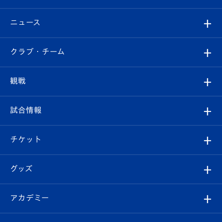
ニュース
すべて
クラブ・チーム
トップチーム
クラブプロフィール
観戦
クラブ
フィロソフィー
観戦ルール
試合情報
試合情報
クラブ概要
観戦ツアー
試合日程/結果
チケット
ファンクラブ
エンブレム紹介
はじめての観戦ガイド
順位表
チケット
グッズ
チケット
選手プロフィール
Revive Team
フォトギャラリー
シーズンシート
オンラインショップ
アカデミー
イベント
スタッフプロフィール
スタジアムへのアクセス
スタジアムグルメ
V-LOVERS（ファンクラブ）
2026-27ユニフォーム