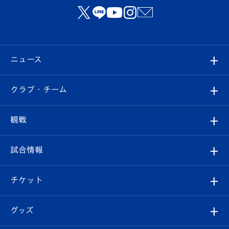
ニュース
すべて
クラブ・チーム
トップチーム
クラブプロフィール
観戦
クラブ
フィロソフィー
観戦ルール
試合情報
試合情報
クラブ概要
観戦ツアー
試合日程/結果
チケット
ファンクラブ
エンブレム紹介
はじめての観戦ガイド
順位表
チケット
グッズ
チケット
選手プロフィール
Revive Team
フォトギャラリー