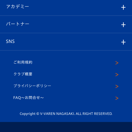
シーズンシート
オンラインショップ
アカデミー
イベント
スタッフプロフィール
スタジアムへのアクセス
スタジアムグルメ
V-LOVERS（ファンクラブ）
2026-27ユニフォーム
メディア
育成からのお知らせ
パートナー
マスコット紹介
ヴィヴィくんの長崎おもてなしガイド
はじめての観戦ガイド
プレイヤーズスイート
店舗情報
グッズ
アカデミー
チームスケジュール
V-EXPRESS
パートナー企業一覧
SNS
（ユニフォーム入場）
ホームタウン
U-18
クラブハウス（練習場）
パートナー募集
公式Twitter
ご利用規約
アカデミー
U-15
応援メディア
法人限定 VIP BOX
ヴィヴィくんインスタグラム
クラブ概要
スクール
U-12
メディア出演情報
プライバシーポリシー
公式LINE＠
スクール
FAQ〜お問合せ〜
平和祈念活動
Youtube公式チャンネル
ホームタウン活動
Copyright © V-VAREN NAGASAKI. ALL RIGHT RESERVED.