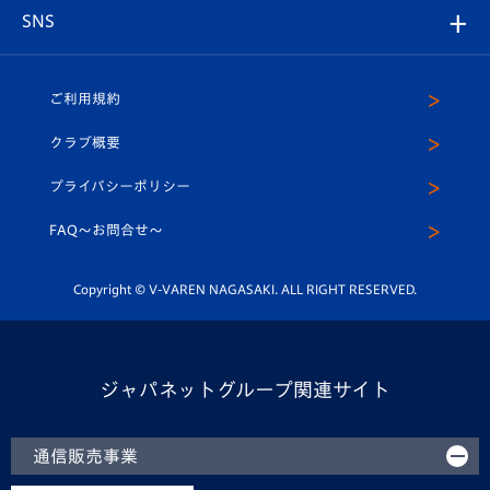
グッズ
アカデミー
チームスケジュール
V-EXPRESS
パートナー企業一覧
SNS
（ユニフォーム入場）
ホームタウン
U-18
クラブハウス（練習場）
パートナー募集
公式Twitter
ご利用規約
アカデミー
U-15
応援メディア
法人限定 VIP BOX
ヴィヴィくんインスタグラム
クラブ概要
スクール
U-12
メディア出演情報
プライバシーポリシー
公式LINE＠
スクール
FAQ〜お問合せ〜
平和祈念活動
Youtube公式チャンネル
ホームタウン活動
Copyright © V-VAREN NAGASAKI. ALL RIGHT RESERVED.
ジャパネットグループ関連サイト
通信販売事業