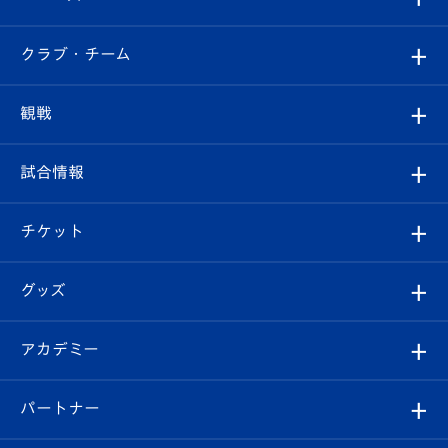
すべて
クラブ・チーム
トップチーム
クラブプロフィール
観戦
クラブ
フィロソフィー
観戦ルール
試合情報
試合情報
クラブ概要
観戦ツアー
試合日程/結果
チケット
ファンクラブ
エンブレム紹介
はじめての観戦ガイド
順位表
チケット
グッズ
チケット
選手プロフィール
Revive Team
フォトギャラリー
シーズンシート
オンラインショップ
アカデミー
イベント
スタッフプロフィール
スタジアムへのアクセス
スタジアムグルメ
V-LOVERS（ファンクラブ）
2026-27ユニフォーム
メディア
育成からのお知らせ
パートナー
マスコット紹介
ヴィヴィくんの長崎おもてなしガイド
はじめての観戦ガイド
プレイヤーズスイート
店舗情報