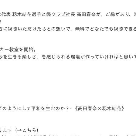
V-EXPRESS（ユニフ
ォーム入場）
本代表 籾木結花選手と弊クラブ社長 髙田春奈が、ご縁があり
！
方に視聴いただけたらとの想いで、無料でどなたでも視聴でき
ッカー教室を開始。
今を生きる楽しさ」を感じられる環境が作っていければと思い
サッカーはどのようにして平和を生むのか？- 《高田春奈×籾木結花》
ります（→
こちら
）