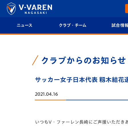
ニュース
クラブ・チーム
試合情
すべて
クラブプロフィール
試合日程/結果
トップチーム
フィロソフィー
試合情報
クラブからのお知らせ
クラブ
クラブ概要
順位表
サッカー女子日本代表 籾木結花
試合情報
エンブレム紹介
U-21 Jリーグ
2021.04.16
ファンクラブ
選手プロフィール
フォトギャラ
チケット
スタッフプロフィール
スタジアムグ
いつもV・ファーレン長崎にご声援いただき