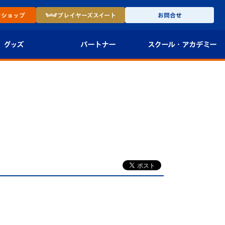
ン
ショップ
プレイヤーズ
スイート
お問合せ
グッズ
パートナー
スクール・
アカデミー
インショップ
パートナー企業一覧
アカデミー
-27ユニフォー
パートナー募集
U-18
法人限定 VIP BOX
U-15
報
U-12
スクール