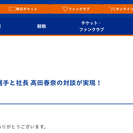
単日チケット
ファンクラブ
オンライ
チケット・
報
観戦
ファンクラブ
観戦ルール
チケット
オンラ
はじめての観戦ガイ
シーズンシート
2026
ド
ム
プレイヤーズスイート
Revive Team
店舗情
選手と社長 髙田春奈の対談が実現！
関連
V-LOVERS（ファン
スタジアムへのアク
クラブ）
セス
リー
ヴィヴィくんの長崎
ルメ
おもてなしガイド
ありがとうございます。