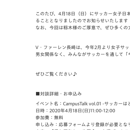
イベント
マスコット紹介
このたび、4月18日（日）にサッカー女子日
メディア
チームスケジュール
ることとなりましたのでお知らせいたします
なお、今回は籾木様のご厚意で、ぜひ多くの
グッズ
クラブハウス（練習
場）
ホームタウン
V・ファーレン長崎は、今年2月より女子サ
応援メディア
男女関係なく、みんながサッカーを通して「
アカデミー
平和祈念活動
ぜひご覧ください♪
スクール
ホームタウン活動
■対談詳細・お申込み
イベント名：CampusTalk vol.01 -
日時：2020年4月18日(日)11:00-12:00
参加費：無料
申し込み：応募フォームより登録が必要とな