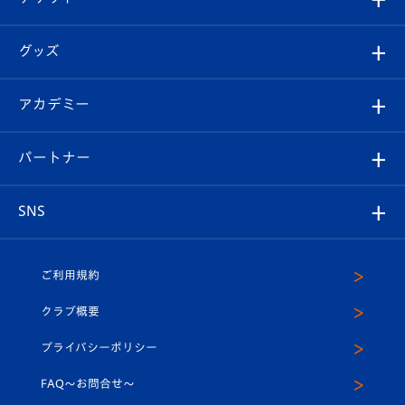
ファンクラブ
エンブレム紹介
はじめての観戦ガイド
順位表
チケット
グッズ
チケット
選手プロフィール
Revive Team
フォトギャラリー
シーズンシート
オンラインショップ
アカデミー
イベント
スタッフプロフィール
スタジアムへのアクセス
スタジアムグルメ
V-LOVERS（ファンクラブ）
2026-27ユニフォーム
メディア
育成からのお知らせ
パートナー
マスコット紹介
ヴィヴィくんの長崎おもてなしガイド
はじめての観戦ガイド
プレイヤーズスイート
店舗情報
グッズ
アカデミー
チームスケジュール
V-EXPRESS
パートナー企業一覧
SNS
（ユニフォーム入場）
ホームタウン
U-18
クラブハウス（練習場）
パートナー募集
公式Twitter
ご利用規約
アカデミー
U-15
応援メディア
法人限定 VIP BOX
ヴィヴィくんインスタグラム
クラブ概要
スクール
U-12
メディア出演情報
プライバシーポリシー
公式LINE＠
スクール
FAQ〜お問合せ〜
平和祈念活動
Youtube公式チャンネル