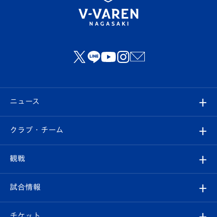
ニュース
すべて
クラブ・チーム
トップチーム
クラブプロフィール
観戦
クラブ
フィロソフィー
観戦ルール
試合情報
試合情報
クラブ概要
観戦ツアー
試合日程/結果
チケット