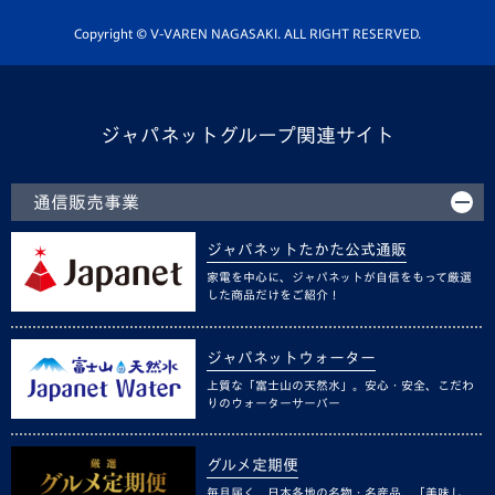
ホームタウン活動
Copyright © V-VAREN NAGASAKI. ALL RIGHT RESERVED.
ジャパネットグループ関連サイト
通信販売事業
ジャパネットたかた公式通販
家電を中心に、ジャパネットが自信をもって厳選
した商品だけをご紹介！
ジャパネットウォーター
上質な「富士山の天然水」。安心・安全、こだわ
りのウォーターサーバー
グルメ定期便
毎月届く、日本各地の名物・名産品。「美味し