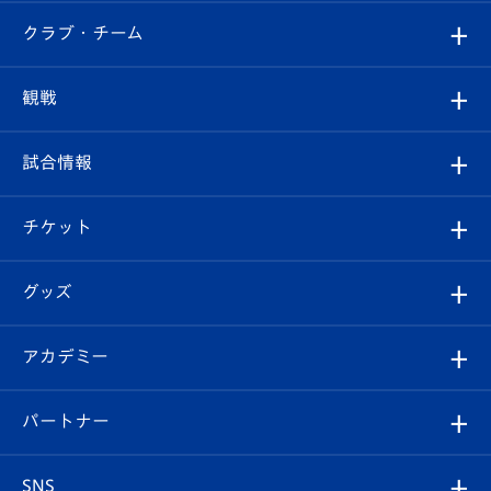
すべて
クラブ・チーム
トップチーム
クラブプロフィール
観戦
クラブ
フィロソフィー
観戦ルール
試合情報
試合情報
クラブ概要
観戦ツアー
試合日程/結果
チケット
ファンクラブ
エンブレム紹介
はじめての観戦ガイド
順位表
チケット
グッズ
チケット
選手プロフィール
Revive Team
フォトギャラリー
シーズンシート
オンラインショップ
アカデミー
イベント
スタッフプロフィール
スタジアムへのアクセス
スタジアムグルメ
V-LOVERS（ファンクラブ）
2026-27ユニフォーム
メディア
育成からのお知らせ
パートナー
マスコット紹介
ヴィヴィくんの長崎おもてなしガイド
はじめての観戦ガイド
プレイヤーズスイート
店舗情報
グッズ
アカデミー
チームスケジュール
V-EXPRESS
パートナー企業一覧
SNS