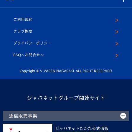
（ユニフォーム入場）
ホームタウン
U-18
クラブハウス（練習場）
パートナー募集
公式Twitter
ご利用規約
アカデミー
U-15
応援メディア
法人限定 VIP BOX
ヴィヴィくんインスタグラム
クラブ概要
スクール
U-12
メディア出演情報
プライバシーポリシー
公式LINE＠
スクール
FAQ〜お問合せ〜
平和祈念活動
Youtube公式チャンネル
ホームタウン活動
Copyright © V-VAREN NAGASAKI. ALL RIGHT RESERVED.
ジャパネットグループ関連サイト
通信販売事業
ジャパネットたかた公式通販