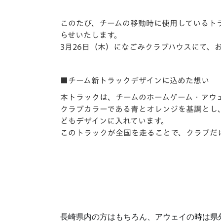
イベント
マスコット紹介
このたび、チームの移動時に使用しているト
メディア
チームスケジュール
らせいたします。
3月26日（木）になごみクラブハウスにて、
グッズ
クラブハウス（練習
場）
ホームタウン
■チーム新トラックデザインに込めた想い
応援メディア
本トラックは、チームのホームゲーム・アウ
アカデミー
クラブカラーである青とオレンジを基調とし
平和祈念活動
どもデザインに入れています。
スクール
このトラックが全国を走ることで、クラブだ
ホームタウン活動
長崎県内の方はもちろん、アウェイの時は県