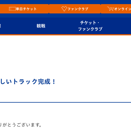
単日チケット
ファンクラブ
オンライ
チケット・
報
観戦
ファンクラブ
観戦ルール
チケット
オンラ
はじめての観戦ガイ
シーズンシート
2026
ド
ム
プレイヤーズスイート
Revive Team
店舗情
しいトラック完成！
関連
V-LOVERS（ファン
スタジアムへのアク
クラブ）
セス
リー
ヴィヴィくんの長崎
ルメ
おもてなしガイド
りがとうございます。