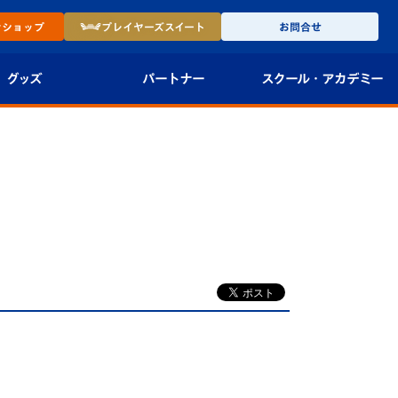
ン
ショップ
プレイヤーズ
スイート
お問合せ
グッズ
パートナー
スクール・
アカデミー
インショップ
パートナー企業一覧
アカデミー
-27ユニフォー
パートナー募集
U-18
法人限定 VIP BOX
U-15
報
U-12
スクール