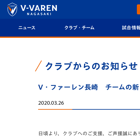
ニュース
クラブ・チーム
試合情
すべて
クラブプロフィール
試合日程/結果
トップチーム
フィロソフィー
試合情報
クラブからのお知らせ
クラブ
クラブ概要
順位表
V・ファーレン長崎 チームの新
試合情報
エンブレム紹介
U-21 Jリーグ
2020.03.26
ファンクラブ
選手プロフィール
フォトギャラ
チケット
スタッフプロフィール
スタジアムグ
日頃より、クラブへのご支援、ご声援誠にあ