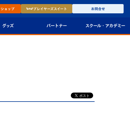
ン
ショップ
プレイヤーズ
スイート
お問合せ
グッズ
パートナー
スクール・
アカデミー
インショップ
パートナー企業一覧
アカデミー
-27ユニフォー
パートナー募集
U-18
法人限定 VIP BOX
U-15
報
U-12
スクール