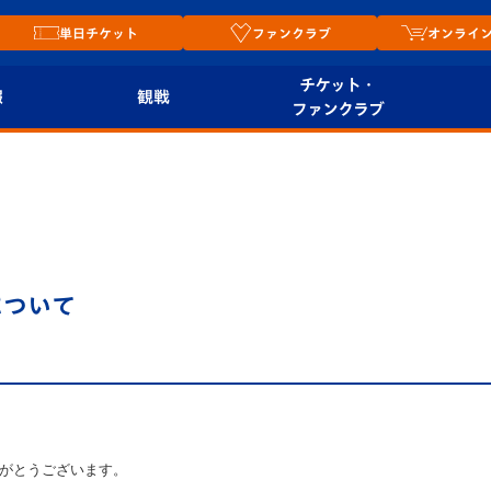
単日チケット
ファンクラブ
オンライ
チケット・
報
観戦
ファンクラブ
観戦ルール
チケット
オンラ
はじめての観戦ガイ
シーズンシート
2026
ド
ム
プレイヤーズスイート
Revive Team
店舗情
について
関連
V-LOVERS（ファン
スタジアムへのアク
クラブ）
セス
リー
ヴィヴィくんの長崎
ルメ
おもてなしガイド
がとうございます。