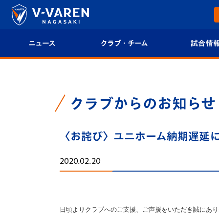
ニュース
クラブ・チーム
試合情
すべて
クラブプロフィール
試合日程/結果
トップチーム
フィロソフィー
試合情報
クラブからのお知らせ
クラブ
クラブ概要
順位表
〈お詫び〉ユニホーム納期遅延
試合情報
エンブレム紹介
U-21 Jリーグ
2020.02.20
ファンクラブ
選手プロフィール
フォトギャラ
チケット
スタッフプロフィール
スタジアムグ
日頃よりクラブへのご支援、ご声援をいただき誠にあり