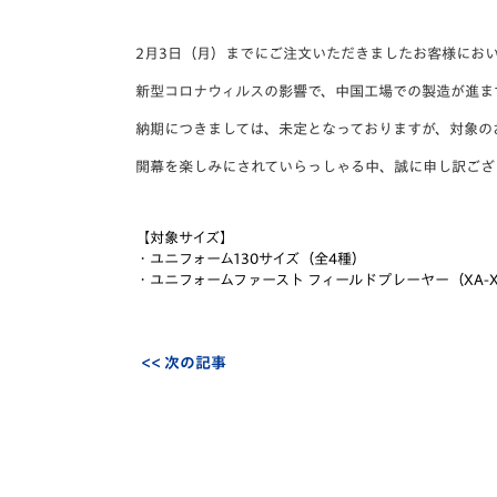
イベント
マスコット紹介
2月3日（月）までにご注文いただきましたお客様にお
メディア
チームスケジュール
新型コロナウィルスの影響で、中国工場での製造が進ま
グッズ
クラブハウス（練習
納期につきましては、未定となっておりますが、対象の
場）
開幕を楽しみにされていらっしゃる中、誠に申し訳ござ
ホームタウン
応援メディア
アカデミー
【対象サイズ】
平和祈念活動
・ユニフォーム130サイズ（全4種）
・ユニフォームファースト フィールドプレーヤー（XA-X
スクール
ホームタウン活動
<< 次の記事