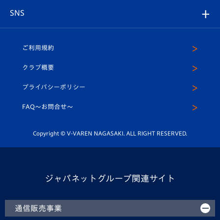
店舗情報
グッズ
アカデミー
チームスケジュール
V-EXPRESS
パートナー企業一覧
SNS
（ユニフォーム入場）
ホームタウン
U-18
クラブハウス（練習場）
パートナー募集
公式Twitter
ご利用規約
アカデミー
U-15
応援メディア
法人限定 VIP BOX
ヴィヴィくんインスタグラム
クラブ概要
スクール
U-12
メディア出演情報
プライバシーポリシー
公式LINE＠
スクール
FAQ〜お問合せ〜
平和祈念活動
Youtube公式チャンネル
ホームタウン活動
Copyright © V-VAREN NAGASAKI. ALL RIGHT RESERVED.
ジャパネットグループ関連サイト
通信販売事業