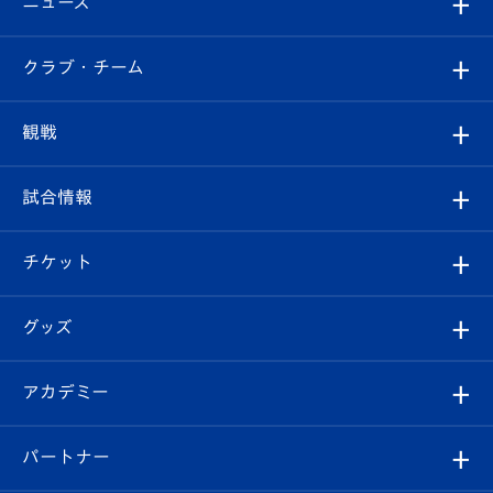
ニュース
すべて
クラブ・チーム
トップチーム
クラブプロフィール
観戦
クラブ
フィロソフィー
観戦ルール
試合情報
試合情報
クラブ概要
観戦ツアー
試合日程/結果
チケット
ファンクラブ
エンブレム紹介
はじめての観戦ガイド
順位表
チケット
グッズ
チケット
選手プロフィール
Revive Team
フォトギャラリー
シーズンシート
オンラインショップ
アカデミー
イベント
スタッフプロフィール
スタジアムへのアクセス
スタジアムグルメ
V-LOVERS（ファンクラブ）
2026-27ユニフォーム
メディア
育成からのお知らせ
パートナー
マスコット紹介
ヴィヴィくんの長崎おもてなしガイド
はじめての観戦ガイド
プレイヤーズスイート