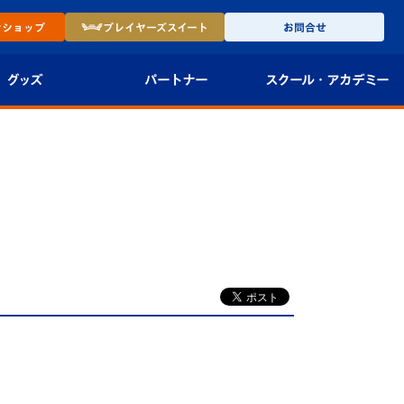
ン
ショップ
プレイヤーズ
スイート
お問合せ
グッズ
パートナー
スクール・
アカデミー
インショップ
パートナー企業一覧
アカデミー
-27ユニフォー
パートナー募集
U-18
法人限定 VIP BOX
U-15
報
U-12
スクール