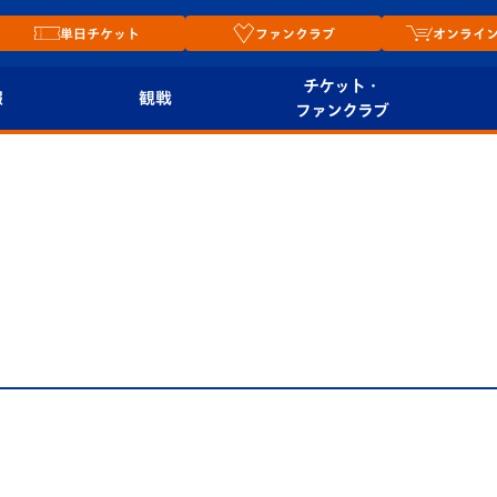
単日チケット
ファンクラブ
オンライ
チケット・
報
観戦
ファンクラブ
観戦ルール
チケット
オンラ
はじめての観戦ガイ
シーズンシート
2026
ド
ム
プレイヤーズスイート
Revive Team
店舗情
せ
関連
V-LOVERS（ファン
スタジアムへのアク
クラブ）
セス
リー
ヴィヴィくんの長崎
ルメ
おもてなしガイド