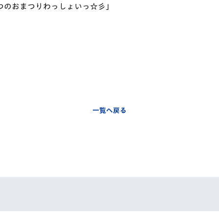
つのおまつりわっしょいっ☆彡」
V-EXPRESS（ユニフ
ォーム入場）
一覧へ戻る