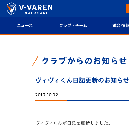
ニュース
クラブ・チーム
試合情
すべて
クラブプロフィール
試合日程/結果
トップチーム
フィロソフィー
試合情報
クラブからのお知らせ
クラブ
クラブ概要
順位表
ヴィヴィくん日記更新のお知ら
試合情報
エンブレム紹介
U-21 Jリーグ
2019.10.02
ファンクラブ
選手プロフィール
フォトギャラ
チケット
スタッフプロフィール
スタジアムグ
ヴィヴィくんが日記を更新しました。