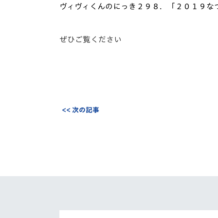
イベント
マスコット紹介
ヴィヴィくんのにっき２９８．「２０１９な
メディア
チームスケジュール
ぜひご覧ください
グッズ
クラブハウス（練習
場）
ホームタウン
応援メディア
アカデミー
平和祈念活動
<< 次の記事
スクール
ホームタウン活動