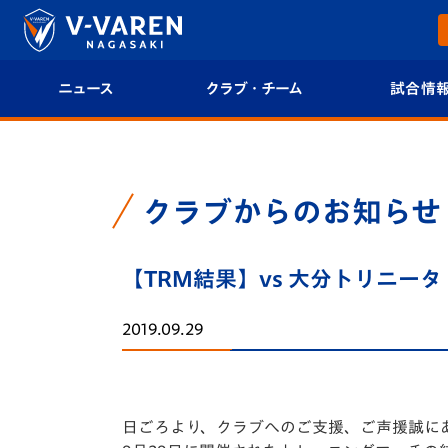
ニュース
クラブ・チーム
試合情
すべて
クラブプロフィール
試合日程/結果
トップチーム
フィロソフィー
試合情報
クラブからのお知らせ
クラブ
クラブ概要
順位表
【TRM結果】vs 大分トリニータ
試合情報
エンブレム紹介
U-21 Jリーグ
2019.09.29
ファンクラブ
選手プロフィール
フォトギャラ
チケット
スタッフプロフィール
スタジアムグ
日ごろより、クラブへのご支援、ご声援誠に