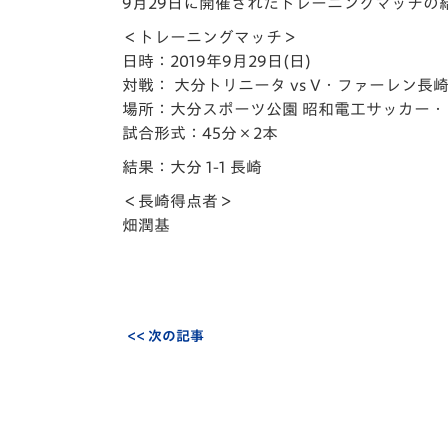
イベント
マスコット紹介
9月29日に開催されたトレーニングマッチの
＜トレーニングマッチ＞
メディア
チームスケジュール
日時：2019年9月29日(日)
対戦： 大分トリニータ vs V・ファーレン長
グッズ
クラブハウス（練習
場所：大分スポーツ公園 昭和電工サッカー・
場）
試合形式：45分×2本
ホームタウン
結果：大分 1-1 長崎
応援メディア
＜長崎得点者＞
アカデミー
畑潤基
平和祈念活動
スクール
ホームタウン活動
<< 次の記事