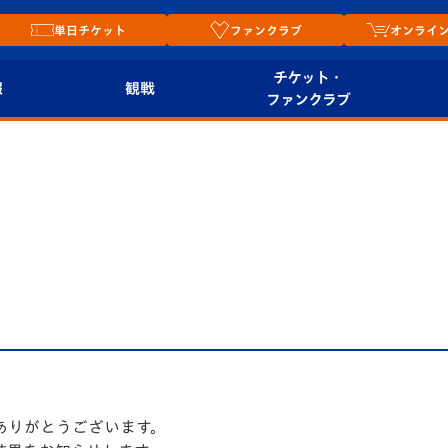
単日チケット
ファンクラブ
オンライ
チケット・
報
観戦
ファンクラブ
観戦ルール
チケット
オンラ
はじめての観戦ガイ
シーズンシート
2026
ド
ム
プレイヤーズスイート
Revive Team
店舗情
関連
V-LOVERS（ファン
スタジアムへのアク
クラブ）
セス
リー
ヴィヴィくんの長崎
ルメ
おもてなしガイド
ありがとうございます。