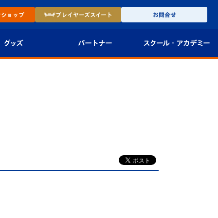
ン
ショップ
プレイヤーズ
スイート
お問合せ
グッズ
パートナー
スクール・
アカデミー
インショップ
パートナー企業一覧
アカデミー
-27ユニフォー
パートナー募集
U-18
法人限定 VIP BOX
U-15
報
U-12
スクール