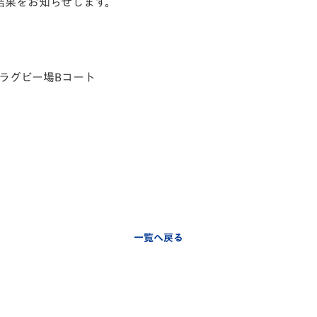
結果をお知らせします。
V-EXPRESS（ユニフ
ォーム入場）
崎
ラグビー場Bコート
一覧へ戻る