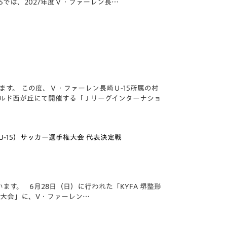
5では、2027年度Ｖ・ファーレン長…
す。 この度、Ｖ・ファーレン長崎Ｕ-15所属の村
ィールド西が丘にて開催する「Ｊリーグインターナショ
（U-15）サッカー選手権大会 代表決定戦
。 6月28日（日）に行われた「️KYFA 堺整形
手権大会」に、V・ファーレン…