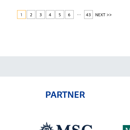
1
2
3
4
5
6
…
43
NEXT >>
PARTNER