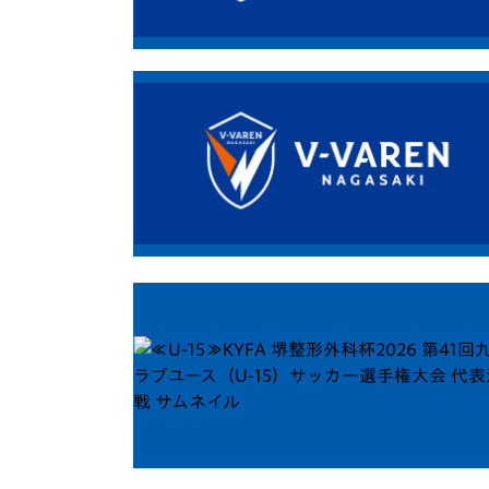
イベント
マスコット紹介
メディア
チームスケジュール
グッズ
クラブハウス（練習
場）
ホームタウン
応援メディア
アカデミー
平和祈念活動
スクール
ホームタウン活動