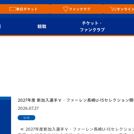
単日チケット
ファンクラブ
オンライ
チケット・
報
観戦
ファンクラブ
観戦ルール
チケット
オンラ
はじめての観戦ガイ
シーズンシート
2026
ド
ム
プレイヤーズスイート
Revive Team
店舗情
U-15 | アカデミー情報
関連
V-LOVERS（ファン
スタジアムへのアク
クラブ）
2027年度 新加入選手Ｖ・ファーレン長崎U-15セレクション
セス
リー
2026.07.27
ヴィヴィくんの長崎
U-15
ルメ
おもてなしガイド
≪ 2027年度新加入選手Ｖ・ファーレン長崎U-15セレクシ