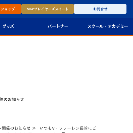
ン
ショップ
プレイヤーズ
スイート
お問合せ
グッズ
パートナー
スクール・
アカデミー
インショップ
パートナー企業一覧
アカデミー
-27ユニフォー
パートナー募集
U-18
法人限定 VIP BOX
U-15
報
U-12
開催のお知らせ
スクール
ョン開催のお知らせ ≫ いつもV・ファーレン長崎にご