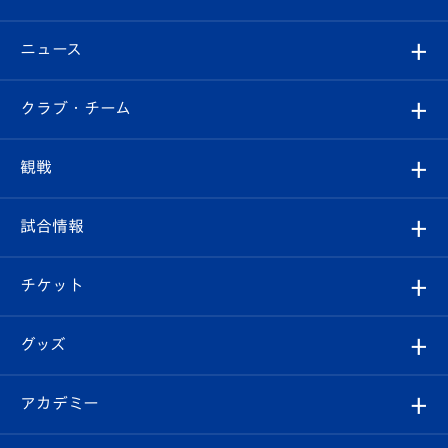
ニュース
すべて
クラブ・チーム
トップチーム
クラブプロフィール
観戦
クラブ
フィロソフィー
観戦ルール
試合情報
試合情報
クラブ概要
観戦ツアー
試合日程/結果
チケット
ファンクラブ
エンブレム紹介
はじめての観戦ガイド
順位表
チケット
グッズ
チケット
選手プロフィール
Revive Team
フォトギャラリー
シーズンシート
オンラインショップ
アカデミー
イベント
スタッフプロフィール
スタジアムへのアクセス
スタジアムグルメ
V-LOVERS（ファンクラブ）