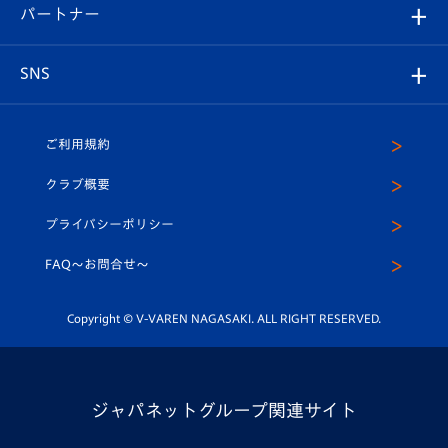
2026-27ユニフォーム
メディア
育成からのお知らせ
パートナー
マスコット紹介
ヴィヴィくんの長崎おもてなしガイド
はじめての観戦ガイド
プレイヤーズスイート
店舗情報
グッズ
アカデミー
チームスケジュール
V-EXPRESS
パートナー企業一覧
SNS
（ユニフォーム入場）
ホームタウン
U-18
クラブハウス（練習場）
パートナー募集
公式Twitter
ご利用規約
アカデミー
U-15
応援メディア
法人限定 VIP BOX
ヴィヴィくんインスタグラム
クラブ概要
スクール
U-12
メディア出演情報
プライバシーポリシー
公式LINE＠
スクール
FAQ〜お問合せ〜
平和祈念活動
Youtube公式チャンネル
ホームタウン活動
Copyright © V-VAREN NAGASAKI. ALL RIGHT RESERVED.
ジャパネットグループ関連サイト