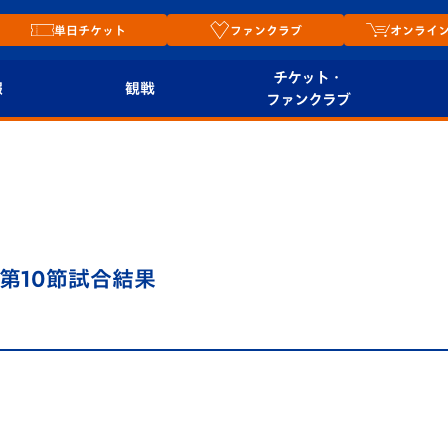
単日チケット
ファンクラブ
オンライ
チケット・
報
観戦
ファンクラブ
観戦ルール
チケット
オンラ
はじめての観戦ガイ
シーズンシート
2026
ド
ム
プレイヤーズスイート
Revive Team
店舗情
 第10節試合結果
関連
V-LOVERS（ファン
スタジアムへのアク
クラブ）
セス
リー
ヴィヴィくんの長崎
ルメ
おもてなしガイド