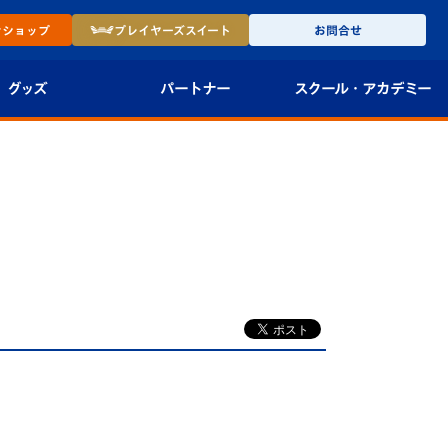
ン
ショップ
プレイヤーズ
スイート
お問合せ
グッズ
パートナー
スクール・
アカデミー
インショップ
パートナー企業一覧
アカデミー
-27ユニフォー
パートナー募集
U-18
法人限定 VIP BOX
U-15
報
U-12
スクール