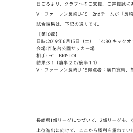
イベント
マスコット紹介
日ごろより、クラブへのご支援、ご声援誠に
V・ファーレン長崎U-15 2ndチームが「長
メディア
チームスケジュール
試合結果は、下記の通りです。
グッズ
クラブハウス（練習
【第10節】
場）
日時:2019年6月15日（土） 14:30 キックオ
ホームタウン
会場:百花台公園サッカー場
応援メディア
相手: FC BRISTOL
アカデミー
結果:3-1（前半 2-0/後半 1-1）
平和祈念活動
V・ファーレン長崎U-15得点者：溝口寛晴
スクール
ホームタウン活動
長崎県1部リーグにつづいて、2部リーグも
上位進出に向けて、ここから勝利を重ねてい