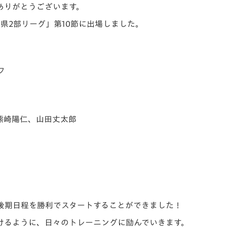
ありがとうございます。
V-EXPRESS（ユニフ
ォーム入場）
崎県2部リーグ」第10節に出場しました。
フ
、熊崎陽仁、山田丈太郎
、後期日程を勝利でスタートすることができました！
けるように、日々のトレーニングに励んでいきます。