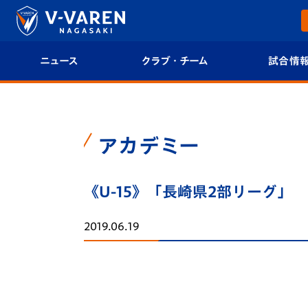
ニュース
クラブ・チーム
試合情
すべて
クラブプロフィール
試合日程/結果
トップチーム
フィロソフィー
試合情報
アカデミー
クラブ
クラブ概要
順位表
《U-15》「長崎県2部リーグ」
試合情報
エンブレム紹介
U-21 Jリーグ
2019.06.19
ファンクラブ
選手プロフィール
フォトギャラ
チケット
スタッフプロフィール
スタジアムグ