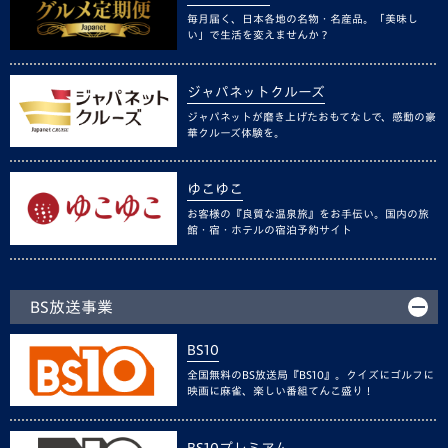
毎月届く、日本各地の名物・名産品。「美味し
い」で生活を変えませんか？
ジャパネットクルーズ
ジャパネットが磨き上げたおもてなしで、感動の豪
華クルーズ体験を。
ゆこゆこ
お客様の『良質な温泉旅』をお手伝い。国内の旅
館・宿・ホテルの宿泊予約サイト
BS放送事業
BS10
全国無料のBS放送局『BS10』。クイズにゴルフに
映画に麻雀、楽しい番組てんこ盛り！
BS10プレミアム