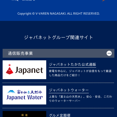
Youtube公式チャンネル
ホームタウン活動
Copyright © V-VAREN NAGASAKI. ALL RIGHT RESERVED.
ジャパネットグループ関連サイト
通信販売事業
ジャパネットたかた公式通販
家電を中心に、ジャパネットが自信をもって厳選
した商品だけをご紹介！
ジャパネットウォーター
上質な「富士山の天然水」。安心・安全、こだわ
りのウォーターサーバー
グルメ定期便