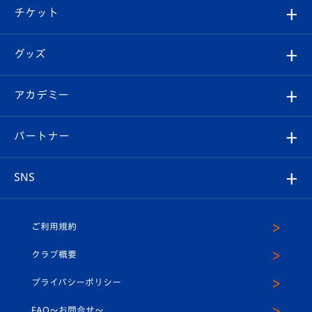
観戦ツアー
試合日程/結果
チケット
ファンクラブ
エンブレム紹介
はじめての観戦ガイド
順位表
チケット
グッズ
チケット
選手プロフィール
Revive Team
フォトギャラリー
シーズンシート
オンラインショップ
アカデミー
イベント
スタッフプロフィール
スタジアムへのアクセス
スタジアムグルメ
V-LOVERS（ファンクラブ）
2026-27ユニフォーム
メディア
育成からのお知らせ
パートナー
マスコット紹介
ヴィヴィくんの長崎おもてなしガイド
はじめての観戦ガイド
プレイヤーズスイート
店舗情報
グッズ
アカデミー
チームスケジュール
V-EXPRESS
パートナー企業一覧
SNS
（ユニフォーム入場）
ホームタウン
U-18
クラブハウス（練習場）
パートナー募集
公式Twitter
ご利用規約
アカデミー
U-15
応援メディア
法人限定 VIP BOX
ヴィヴィくんインスタグラム
クラブ概要
スクール
U-12
メディア出演情報
プライバシーポリシー
公式LINE＠
スクール
FAQ〜お問合せ〜
平和祈念活動