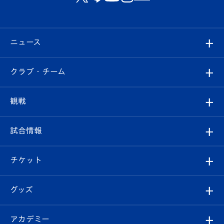
ニュース
すべて
クラブ・チーム
トップチーム
クラブプロフィール
観戦
クラブ
フィロソフィー
観戦ルール
試合情報
試合情報
クラブ概要
観戦ツアー
試合日程/結果
チケット
ファンクラブ
エンブレム紹介
はじめての観戦ガイド
順位表
チケット
グッズ
チケット
選手プロフィール
Revive Team
フォトギャラリー
シーズンシート
オンラインショップ
アカデミー
イベント
スタッフプロフィール