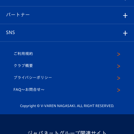
スタジアムへのアクセス
スタジアムグルメ
V-LOVERS（ファンクラブ）
2026-27ユニフォーム
メディア
育成からのお知らせ
パートナー
マスコット紹介
ヴィヴィくんの長崎おもてなしガイド
はじめての観戦ガイド
プレイヤーズスイート
店舗情報
グッズ
アカデミー
チームスケジュール
V-EXPRESS
パートナー企業一覧
SNS
（ユニフォーム入場）
ホームタウン
U-18
クラブハウス（練習場）
パートナー募集
公式Twitter
ご利用規約
アカデミー
U-15
応援メディア
法人限定 VIP BOX
ヴィヴィくんインスタグラム
クラブ概要
スクール
U-12
メディア出演情報
プライバシーポリシー
公式LINE＠
スクール
FAQ〜お問合せ〜
平和祈念活動
Youtube公式チャンネル
ホームタウン活動
Copyright © V-VAREN NAGASAKI. ALL RIGHT RESERVED.
ジャパネットグループ関連サイト