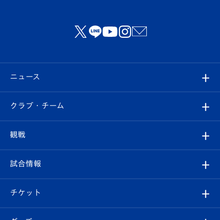
ニュース
すべて
クラブ・チーム
トップチーム
クラブプロフィール
観戦
クラブ
フィロソフィー
観戦ルール
試合情報
試合情報
クラブ概要
観戦ツアー
試合日程/結果
チケット
ファンクラブ
エンブレム紹介
はじめての観戦ガイド
順位表
チケット