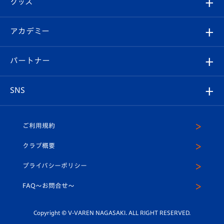
グッズ
チケット
選手プロフィール
Revive Team
フォトギャラリー
シーズンシート
オンラインショップ
アカデミー
イベント
スタッフプロフィール
スタジアムへのアクセス
スタジアムグルメ
V-LOVERS（ファンクラブ）
2026-27ユニフォーム
メディア
育成からのお知らせ
パートナー
マスコット紹介
ヴィヴィくんの長崎おもてなしガイド
はじめての観戦ガイド
プレイヤーズスイート
店舗情報
グッズ
アカデミー
チームスケジュール
V-EXPRESS
パートナー企業一覧
SNS
（ユニフォーム入場）
ホームタウン
U-18
クラブハウス（練習場）
パートナー募集
公式Twitter
ご利用規約
アカデミー
U-15
応援メディア
法人限定 VIP BOX
ヴィヴィくんインスタグラム
クラブ概要
スクール
U-12
メディア出演情報
プライバシーポリシー
公式LINE＠
スクール
FAQ〜お問合せ〜
平和祈念活動
Youtube公式チャンネル
ホームタウン活動
Copyright © V-VAREN NAGASAKI. ALL RIGHT RESERVED.