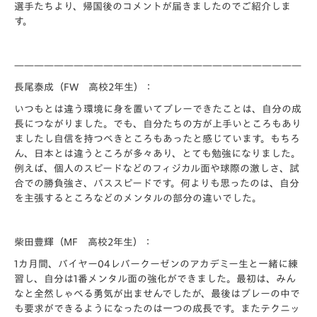
選手たちより、帰国後のコメントが届きましたのでご紹介しま
す。
—————————————————————————————
長尾泰成（FW 高校2年生）：
いつもとは違う環境に身を置いてプレーできたことは、自分の成
長につながりました。でも、自分たちの方が上手いところもあり
ましたし自信を持つべきところもあったと感じています。もちろ
ん、日本とは違うところが多々あり、とても勉強になりました。
例えば、個人のスピードなどのフィジカル面や球際の激しさ、試
合での勝負強さ、パススピードです。何よりも思ったのは、自分
を主張するところなどのメンタルの部分の違いでした。
柴田豊輝（MF 高校2年生）：
1カ月間、バイヤー04レバークーゼンのアカデミー生と一緒に練
習し、自分は1番メンタル面の強化ができました。最初は、みん
なと全然しゃべる勇気が出ませんでしたが、最後はプレーの中で
も要求ができるようになったのは一つの成長です。またテクニッ