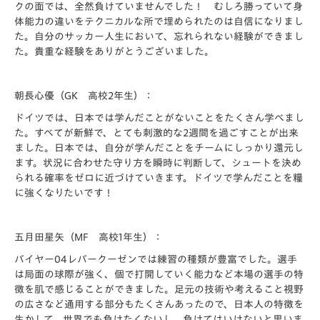
クの面では、全然負けていませんでした！ むしろ勝っていて身
体能力の違いをテクニカルな所で埋められたのは自信になりまし
た。自分のサッカー人生において、忘れられない経験ができまし
た。貴重な経験をありがとうございました。
朝長心優（GK 高校2年生）：
ドイツでは、日本では学んだことがないことをたくさん学べまし
た。すべてが新鮮で、とても刺激的な2週間を過ごすことが出来
ました。日本では、自分が学んだことをチームにしっかり還元し
ます。状況に合わせた守り方を瞬時に判断して、シュートを決め
られる確率をゼロに近づけていきます。ドイツで学んだことを糧
に強くなりたいです！
五月田星矢（MF 高校1年生）：
バイヤー04レバークーゼンでは練習の種類が豊富でした。選手
は局面の球際が強く、個で打開していく能力など本場の選手の特
徴を肌で感じることができました。足元の技術や考えること視野
の広さなど通用する部分もたくさんあったので、日本人の特徴を
生かして、世界でも負けたくないし、負けてはいけないと思いま