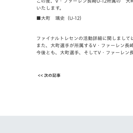
イベント
マスコット紹介
この度、V・ファーレン長崎U-12所属の 大
いたします。
メディア
チームスケジュール
■大町 璃史（U-12）
グッズ
クラブハウス（練習
場）
ファイナルトレセンの活動詳細に関しまして
また、大町選手が所属するV・ファーレン長崎U
ホームタウン
応援メディア
今後とも、大町選手、そしてV・ファーレン長
アカデミー
平和祈念活動
<< 次の記事
スクール
ホームタウン活動