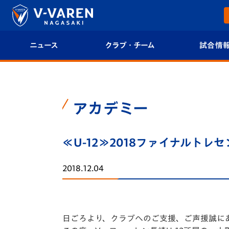
ニュース
クラブ・チーム
試合情
すべて
クラブプロフィール
試合日程/結果
トップチーム
フィロソフィー
試合情報
アカデミー
クラブ
クラブ概要
順位表
≪U-12≫2018ファイナルト
試合情報
エンブレム紹介
U-21 Jリーグ
2018.12.04
ファンクラブ
選手プロフィール
フォトギャラ
チケット
スタッフプロフィール
スタジアムグ
日ごろより、クラブへのご支援、ご声援誠に