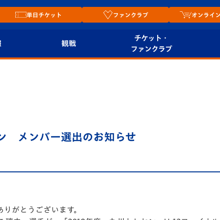
単日チケット
ファンクラブ
オンライ
チケット・
報
観戦
ファンクラブ
観戦ルール
チケット
オンラ
はじめての観戦ガイ
シーズンシート
2026
ド
ム
プレイヤーズスイート
Revive Team
店舗情
レセン メンバー選出のお知らせ
関連
V-LOVERS（ファン
スタジアムへのアク
クラブ）
セス
リー
ヴィヴィくんの長崎
ルメ
おもてなしガイド
ありがとうございます。