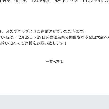
町 璃史 選手が、「2018年度 九州トレセン U-12ファイ
V-EXPRESS（ユニフ
ォーム入場）
は、改めてクラブよりご連絡させていただきます。
-12は、12月25日～29日に鹿児島県で開催される全国大会
崎U-12へのご声援をお願い致します！
一覧へ戻る