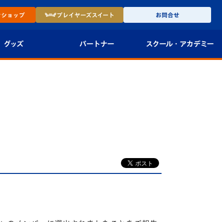
ン
ショップ
プレイヤーズ
スイート
お問合せ
グッズ
パートナー
スクール・
アカデミー
インショップ
パートナー企業一覧
アカデミー
-27ユニフォー
パートナー募集
U-18
法人限定 VIP BOX
U-15
報
U-12
スクール