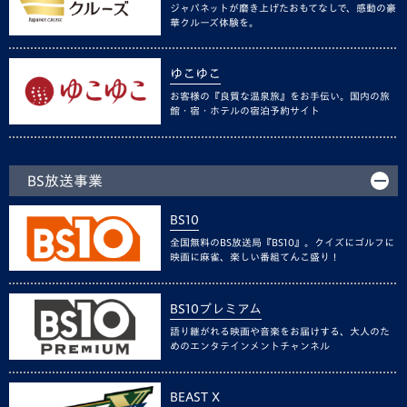
ジャパネットが磨き上げたおもてなしで、感動の豪
華クルーズ体験を。
ゆこゆこ
お客様の『良質な温泉旅』をお手伝い。国内の旅
館・宿・ホテルの宿泊予約サイト
BS放送事業
BS10
全国無料のBS放送局『BS10』。クイズにゴルフに
映画に麻雀、楽しい番組てんこ盛り！
BS10プレミアム
語り継がれる映画や音楽をお届けする、大人のた
めのエンタテインメントチャンネル
BEAST X