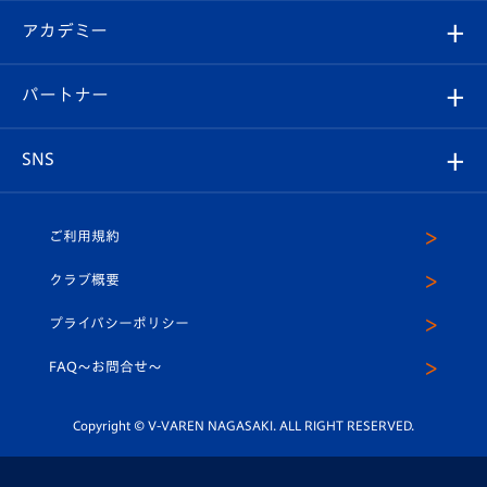
フォトギャラリー
シーズンシート
オンラインショップ
アカデミー
イベント
スタッフプロフィール
スタジアムへのアクセス
スタジアムグルメ
V-LOVERS（ファンクラブ）
2026-27ユニフォーム
メディア
育成からのお知らせ
パートナー
マスコット紹介
ヴィヴィくんの長崎おもてなしガイド
はじめての観戦ガイド
プレイヤーズスイート
店舗情報
グッズ
アカデミー
チームスケジュール
V-EXPRESS
パートナー企業一覧
SNS
（ユニフォーム入場）
ホームタウン
U-18
クラブハウス（練習場）
パートナー募集
公式Twitter
ご利用規約
アカデミー
U-15
応援メディア
法人限定 VIP BOX
ヴィヴィくんインスタグラム
クラブ概要
スクール
U-12
メディア出演情報
プライバシーポリシー
公式LINE＠
スクール
FAQ〜お問合せ〜
平和祈念活動
Youtube公式チャンネル
ホームタウン活動
Copyright © V-VAREN NAGASAKI. ALL RIGHT RESERVED.