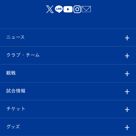
ニュース
すべて
クラブ・チーム
トップチーム
クラブプロフィール
観戦
クラブ
フィロソフィー
観戦ルール
試合情報
試合情報
クラブ概要
観戦ツアー
試合日程/結果
チケット
ファンクラブ
エンブレム紹介
はじめての観戦ガイド
順位表
チケット
グッズ
チケット
選手プロフィール
Revive Team