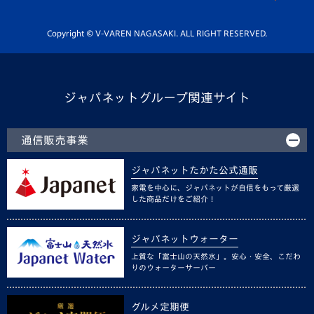
Youtube公式チャンネル
ホームタウン活動
Copyright © V-VAREN NAGASAKI. ALL RIGHT RESERVED.
ジャパネットグループ関連サイト
通信販売事業
ジャパネットたかた公式通販
家電を中心に、ジャパネットが自信をもって厳選
した商品だけをご紹介！
ジャパネットウォーター
上質な「富士山の天然水」。安心・安全、こだわ
りのウォーターサーバー
グルメ定期便