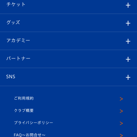
観戦ツアー
試合日程/結果
チケット
ファンクラブ
エンブレム紹介
はじめての観戦ガイド
順位表
チケット
グッズ
チケット
選手プロフィール
Revive Team
フォトギャラリー
シーズンシート
オンラインショップ
アカデミー
イベント
スタッフプロフィール
スタジアムへのアクセス
スタジアムグルメ
V-LOVERS（ファンクラブ）
2026-27ユニフォーム
メディア
育成からのお知らせ
パートナー
マスコット紹介
ヴィヴィくんの長崎おもてなしガイド
はじめての観戦ガイド
プレイヤーズスイート
店舗情報
グッズ
アカデミー
チームスケジュール
V-EXPRESS
パートナー企業一覧
SNS
（ユニフォーム入場）
ホームタウン
U-18
クラブハウス（練習場）
パートナー募集
公式Twitter
ご利用規約
アカデミー
U-15
応援メディア
法人限定 VIP BOX
ヴィヴィくんインスタグラム
クラブ概要
スクール
U-12
メディア出演情報
プライバシーポリシー
公式LINE＠
スクール
FAQ〜お問合せ〜
平和祈念活動