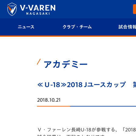
ニュース
クラブ・チーム
試合情
すべて
クラブプロフィール
試合日程/結果
トップチーム
フィロソフィー
試合情報
アカデミー
クラブ
クラブ概要
順位表
≪Ｕ-18≫2018 Jユースカップ
試合情報
エンブレム紹介
U-21 Jリーグ
2018.10.21
ファンクラブ
選手プロフィール
フォトギャラ
チケット
スタッフプロフィール
スタジアムグ
Ｖ・ファーレン長崎U-18が参戦する、「201