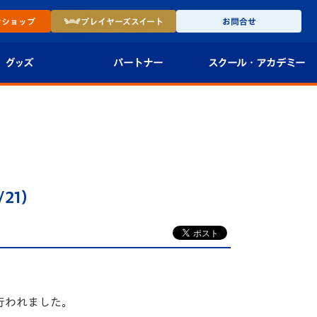
ン
ショップ
プレイヤーズ
スイート
お問合せ
グッズ
パートナー
スクール・
アカデミー
インショップ
パートナー企業一覧
アカデミー
-27ユニフォー
パートナー募集
U-18
法人限定 VIP BOX
U-15
報
21）
U-12
スクール
が行われました。