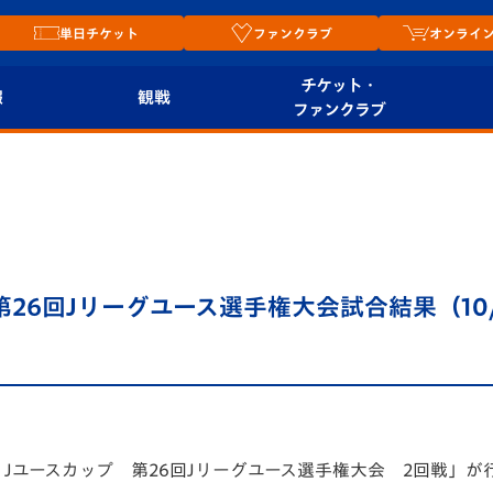
単日チケット
ファンクラブ
オンライ
チケット・
報
観戦
ファンクラブ
観戦ルール
チケット
オンラ
はじめての観戦ガイ
シーズンシート
2026
ド
ム
プレイヤーズスイート
Revive Team
店舗情
 第26回Jリーグユース選手権大会試合結果（10/
関連
V-LOVERS（ファン
スタジアムへのアク
クラブ）
セス
リー
ヴィヴィくんの長崎
ルメ
おもてなしガイド
8 Jユースカップ 第26回Jリーグユース選手権大会 2回戦」