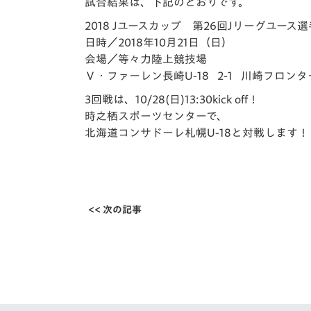
イベント
マスコット紹介
試合結果は、下記のとおりです。
2018 Jユースカップ 第26回Jリーグユース
メディア
チームスケジュール
日時／2018年10月21日（日）
会場／等々力陸上競技場
グッズ
クラブハウス（練習
Ｖ・ファーレン長崎U-18 2-1 川崎フロンター
場）
3回戦は、10/28(日)13:30kick off！
ホームタウン
時之栖スポーツセンターで、
応援メディア
北海道コンサドーレ札幌U-18と対戦します！
アカデミー
平和祈念活動
スクール
ホームタウン活動
<< 次の記事