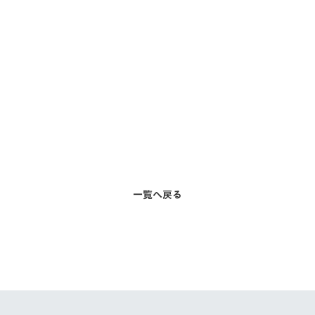
V-EXPRESS（ユニフ
ォーム入場）
一覧へ戻る