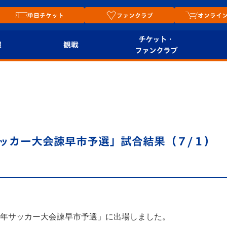
単日チケット
ファンクラブ
オンライ
チケット・
報
観戦
ファンクラブ
観戦ルール
チケット
オンラ
はじめての観戦ガイ
シーズンシート
2026
ド
ム
プレイヤーズスイート
Revive Team
店舗情
年サッカー大会諫早市予選」試合結果（７/１）
関連
V-LOVERS（ファン
スタジアムへのアク
クラブ）
セス
リー
ヴィヴィくんの長崎
ルメ
おもてなしガイド
日本少年サッカー大会諫早市予選」に出場しました。