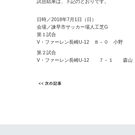
イベント
マスコット紹介
試合結果は、下記のとおりです。
メディア
チームスケジュール
日時／2018年7月1日（日）
会場／諫早市サッカー場人工芝G
グッズ
クラブハウス（練習
第１試合
場）
V・ファーレン長崎U-12 ８－０ 小野
ホームタウン
第２試合
応援メディア
V・ファーレン長崎U-12 ７－１ 森山
アカデミー
平和祈念活動
スクール
ホームタウン活動
<< 次の記事