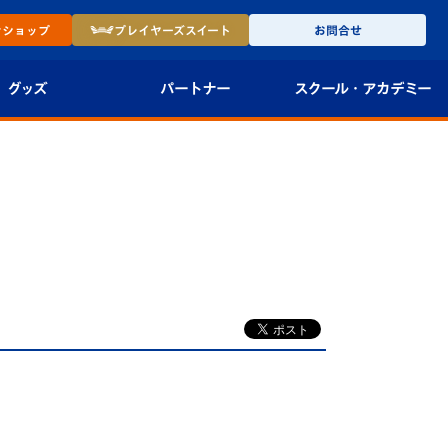
ン
ショップ
プレイヤーズ
スイート
お問合せ
グッズ
パートナー
スクール・
アカデミー
インショップ
パートナー企業一覧
アカデミー
-27ユニフォー
パートナー募集
U-18
法人限定 VIP BOX
U-15
報
U-12
スクール