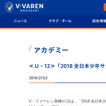
ニュース
クラブ・チーム
試合情
すべて
クラブプロフィール
試合日程/結果
トップチーム
フィロソフィー
試合情報
アカデミー
クラブ
クラブ概要
順位表
≪Ｕ－12≫「2018 全日本少
試合情報
エンブレム紹介
U-21 Jリーグ
2018.07.02
ファンクラブ
選手プロフィール
フォトギャラ
チケット
スタッフプロフィール
スタジアムグ
V・ファーレン長崎U-12は、「2018 全