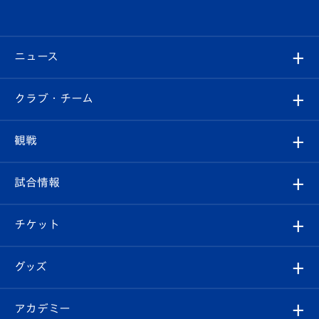
ニュース
すべて
クラブ・チーム
トップチーム
クラブプロフィール
観戦
クラブ
フィロソフィー
観戦ルール
試合情報
試合情報
クラブ概要
観戦ツアー
試合日程/結果
チケット
ファンクラブ
エンブレム紹介
はじめての観戦ガイド
順位表
チケット
グッズ
チケット
選手プロフィール
Revive Team
フォトギャラリー
シーズンシート
オンラインショップ
アカデミー
イベント
スタッフプロフィール