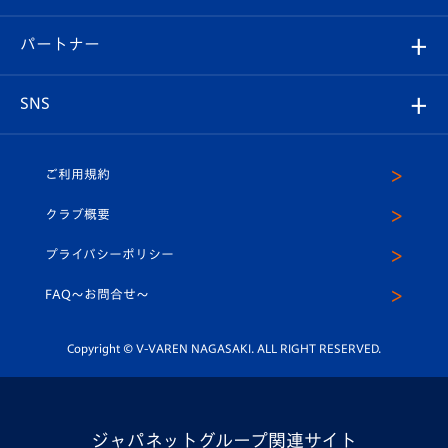
スタジアムへのアクセス
スタジアムグルメ
V-LOVERS（ファンクラブ）
2026-27ユニフォーム
メディア
育成からのお知らせ
パートナー
マスコット紹介
ヴィヴィくんの長崎おもてなしガイド
はじめての観戦ガイド
プレイヤーズスイート
店舗情報
グッズ
アカデミー
チームスケジュール
V-EXPRESS
パートナー企業一覧
SNS
（ユニフォーム入場）
ホームタウン
U-18
クラブハウス（練習場）
パートナー募集
公式Twitter
ご利用規約
アカデミー
U-15
応援メディア
法人限定 VIP BOX
ヴィヴィくんインスタグラム
クラブ概要
スクール
U-12
メディア出演情報
プライバシーポリシー
公式LINE＠
スクール
FAQ〜お問合せ〜
平和祈念活動
Youtube公式チャンネル
ホームタウン活動
Copyright © V-VAREN NAGASAKI. ALL RIGHT RESERVED.
ジャパネットグループ関連サイト