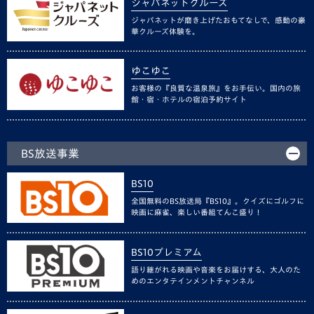
ジャパネットクルーズ
ジャパネットが磨き上げたおもてなしで、感動の豪
華クルーズ体験を。
ゆこゆこ
お客様の『良質な温泉旅』をお手伝い。国内の旅
館・宿・ホテルの宿泊予約サイト
BS放送事業
BS10
全国無料のBS放送局『BS10』。クイズにゴルフに
映画に麻雀、楽しい番組てんこ盛り！
BS10プレミアム
語り継がれる映画や音楽をお届けする、大人のた
めのエンタテインメントチャンネル