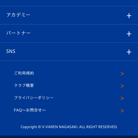
選手プロフィール
Revive Team
フォトギャラリー
シーズンシート
オンラインショップ
アカデミー
イベント
スタッフプロフィール
スタジアムへのアクセス
スタジアムグルメ
V-LOVERS（ファンクラブ）
2026-27ユニフォーム
メディア
育成からのお知らせ
パートナー
マスコット紹介
ヴィヴィくんの長崎おもてなしガイド
はじめての観戦ガイド
プレイヤーズスイート
店舗情報
グッズ
アカデミー
チームスケジュール
V-EXPRESS
パートナー企業一覧
SNS
（ユニフォーム入場）
ホームタウン
U-18
クラブハウス（練習場）
パートナー募集
公式Twitter
ご利用規約
アカデミー
U-15
応援メディア
法人限定 VIP BOX
ヴィヴィくんインスタグラム
クラブ概要
スクール
U-12
メディア出演情報
プライバシーポリシー
公式LINE＠
スクール
FAQ〜お問合せ〜
平和祈念活動
Youtube公式チャンネル
ホームタウン活動
Copyright © V-VAREN NAGASAKI. ALL RIGHT RESERVED.