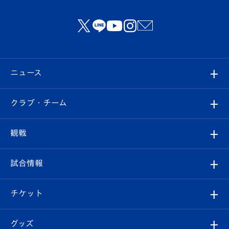
ニュース
すべて
クラブ・チーム
トップチーム
クラブプロフィール
観戦
クラブ
フィロソフィー
観戦ルール
試合情報
試合情報
クラブ概要
観戦ツアー
試合日程/結果
チケット
ファンクラブ
エンブレム紹介
はじめての観戦ガイド
順位表
チケット
グッズ
チケット