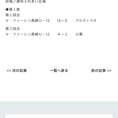
会場／諫早ふれあい広場
◆第１節
第１試合
Ｖ・ファーレン長崎Ｕ－12 12―０ アルティスタ
第２試合
Ｖ・ファーレン長崎Ｕ－12 ４―１ 小栗
<< 次の記事
一覧へ戻る
前の記事 >>