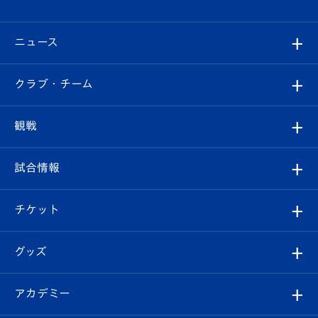
ニュース
すべて
クラブ・チーム
トップチーム
クラブプロフィール
観戦
クラブ
フィロソフィー
観戦ルール
試合情報
試合情報
クラブ概要
観戦ツアー
試合日程/結果
チケット
ファンクラブ
エンブレム紹介
はじめての観戦ガイド
順位表
チケット
グッズ
チケット
選手プロフィール
Revive Team
フォトギャラリー
シーズンシート
オンラインショップ
アカデミー
イベント
スタッフプロフィール
スタジアムへのアクセス
スタジアムグルメ