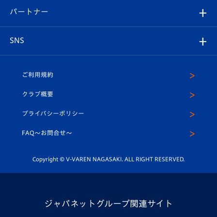
V-LOVERS（ファンクラブ）
2026-27ユニフォーム
メディア
育成からのお知らせ
パートナー
マスコット紹介
ヴィヴィくんの長崎おもてなしガイド
はじめての観戦ガイド
プレイヤーズスイート
店舗情報
グッズ
アカデミー
チームスケジュール
V-EXPRESS
パートナー企業一覧
SNS
（ユニフォーム入場）
ホームタウン
U-18
クラブハウス（練習場）
パートナー募集
公式Twitter
ご利用規約
アカデミー
U-15
応援メディア
法人限定 VIP BOX
ヴィヴィくんインスタグラム
クラブ概要
スクール
U-12
メディア出演情報
プライバシーポリシー
公式LINE＠
スクール
FAQ〜お問合せ〜
平和祈念活動
Youtube公式チャンネル
ホームタウン活動
Copyright © V-VAREN NAGASAKI. ALL RIGHT RESERVED.
ジャパネットグループ関連サイト