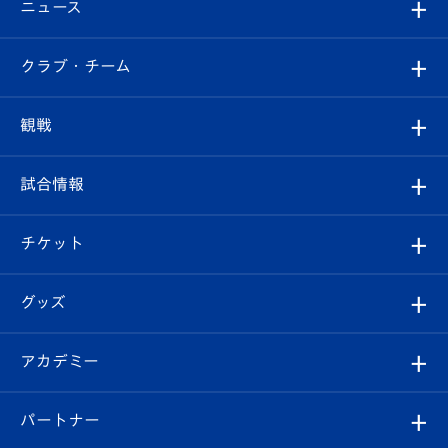
ニュース
すべて
クラブ・チーム
トップチーム
クラブプロフィール
観戦
クラブ
フィロソフィー
観戦ルール
試合情報
試合情報
クラブ概要
観戦ツアー
試合日程/結果
チケット
ファンクラブ
エンブレム紹介
はじめての観戦ガイド
順位表
チケット
グッズ
チケット
選手プロフィール
Revive Team
フォトギャラリー
シーズンシート
オンラインショップ
アカデミー
イベント
スタッフプロフィール
スタジアムへのアクセス
スタジアムグルメ
V-LOVERS（ファンクラブ）
2026-27ユニフォーム
メディア
育成からのお知らせ
パートナー
マスコット紹介
ヴィヴィくんの長崎おもてなしガイド
はじめての観戦ガイド
プレイヤーズスイート