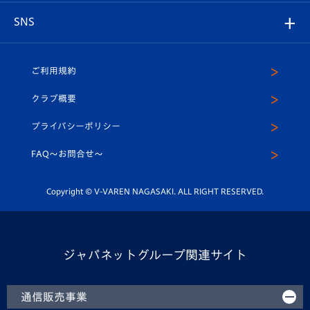
店舗情報
グッズ
アカデミー
チームスケジュール
V-EXPRESS
パートナー企業一覧
SNS
（ユニフォーム入場）
ホームタウン
U-18
クラブハウス（練習場）
パートナー募集
公式Twitter
ご利用規約
アカデミー
U-15
応援メディア
法人限定 VIP BOX
ヴィヴィくんインスタグラム
クラブ概要
スクール
U-12
メディア出演情報
プライバシーポリシー
公式LINE＠
スクール
FAQ〜お問合せ〜
平和祈念活動
Youtube公式チャンネル
ホームタウン活動
Copyright © V-VAREN NAGASAKI. ALL RIGHT RESERVED.
ジャパネットグループ関連サイト
通信販売事業