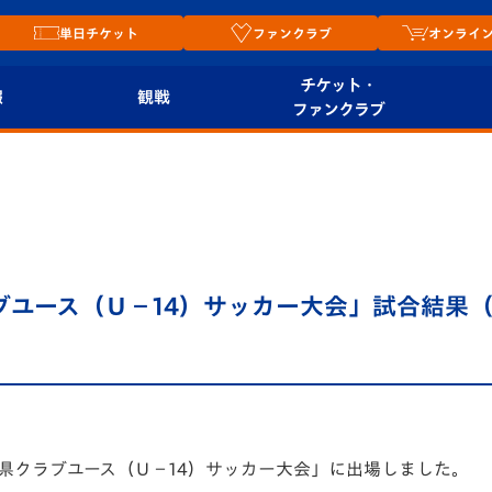
単日チケット
ファンクラブ
オンライ
チケット・
報
観戦
ファンクラブ
観戦ルール
チケット
オンラ
はじめての観戦ガイ
シーズンシート
2026
ド
ム
プレイヤーズスイート
Revive Team
店舗情
ブユース（Ｕ－14）サッカー大会」試合結果（1
関連
V-LOVERS（ファン
スタジアムへのアク
クラブ）
セス
リー
ヴィヴィくんの長崎
ルメ
おもてなしガイド
崎県クラブユース（Ｕ－14）サッカー大会」に出場しました。