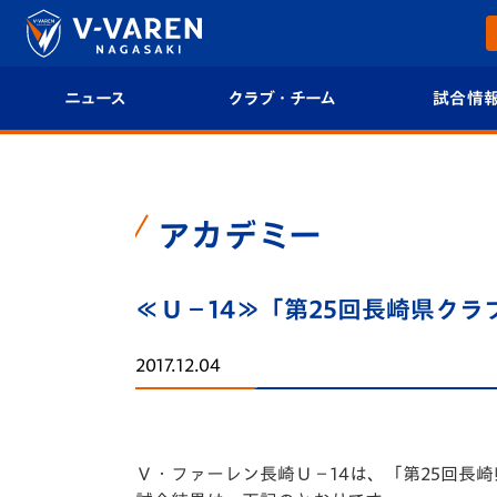
ニュース
クラブ・チーム
試合情
すべて
クラブプロフィール
試合日程/結果
トップチーム
フィロソフィー
試合情報
アカデミー
クラブ
クラブ概要
順位表
≪Ｕ－14≫「第25回長崎県クラ
試合情報
エンブレム紹介
U-21 Jリーグ
2017.12.04
ファンクラブ
選手プロフィール
フォトギャラ
チケット
スタッフプロフィール
スタジアムグ
Ｖ・ファーレン長崎Ｕ－14は、「第25回長