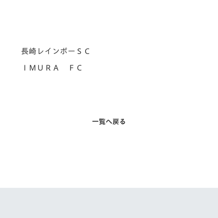
V-EXPRESS（ユニフ
ォーム入場）
１ 長崎レインボーＳＣ
１ ＩＭＵＲＡ ＦＣ
一覧へ戻る