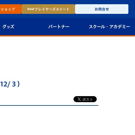
ン
ショップ
プレイヤーズ
スイート
お問合せ
グッズ
パートナー
スクール・
アカデミー
インショップ
パートナー企業一覧
アカデミー
-27ユニフォー
パートナー募集
U-18
法人限定 VIP BOX
U-15
報
2/３）
U-12
スクール