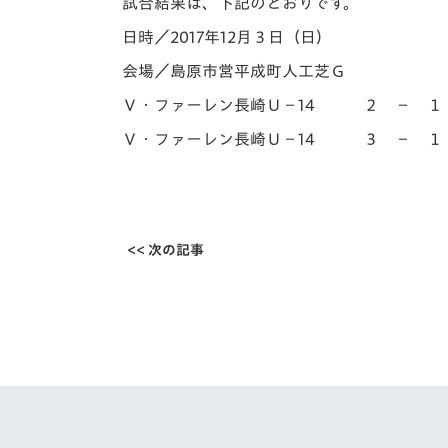
イベント
マスコット紹介
試合結果は、下記のとおりです。
日時／2017年12月３日（日）
メディア
チームスケジュール
会場／島原市営平成町人工芝Ｇ
グッズ
クラブハウス（練習
Ｖ・ファーレン長崎Ｕ－14 ２ － 
場）
Ｖ・ファーレン長崎Ｕ－14 ３ － 
ホームタウン
応援メディア
アカデミー
平和祈念活動
<< 次の記事
スクール
ホームタウン活動