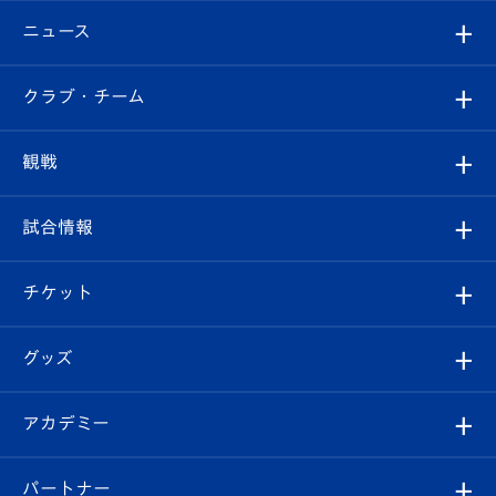
ニュース
すべて
クラブ・チーム
トップチーム
クラブプロフィール
観戦
クラブ
フィロソフィー
観戦ルール
試合情報
試合情報
クラブ概要
観戦ツアー
試合日程/結果
チケット
ファンクラブ
エンブレム紹介
はじめての観戦ガイド
順位表
チケット
グッズ
チケット
選手プロフィール
Revive Team
フォトギャラリー
シーズンシート
オンラインショップ
アカデミー
イベント
スタッフプロフィール
スタジアムへのアクセス
スタジアムグルメ
V-LOVERS（ファンクラブ）
2026-27ユニフォーム
メディア
育成からのお知らせ
パートナー
マスコット紹介