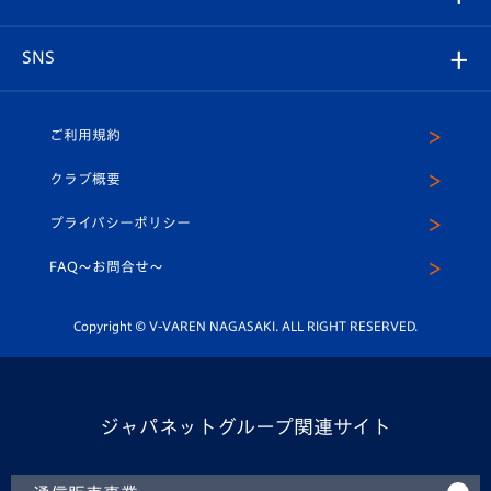
ヴィヴィくんの長崎おもてなしガイド
はじめての観戦ガイド
プレイヤーズスイート
店舗情報
グッズ
アカデミー
チームスケジュール
V-EXPRESS
パートナー企業一覧
SNS
（ユニフォーム入場）
ホームタウン
U-18
クラブハウス（練習場）
パートナー募集
公式Twitter
ご利用規約
アカデミー
U-15
応援メディア
法人限定 VIP BOX
ヴィヴィくんインスタグラム
クラブ概要
スクール
U-12
メディア出演情報
プライバシーポリシー
公式LINE＠
スクール
FAQ〜お問合せ〜
平和祈念活動
Youtube公式チャンネル
ホームタウン活動
Copyright © V-VAREN NAGASAKI. ALL RIGHT RESERVED.
ジャパネットグループ関連サイト