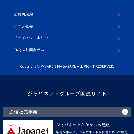
ホームタウン
U-18
クラブハウス（練習場）
パートナー募集
公式Twitter
ご利用規約
アカデミー
U-15
応援メディア
法人限定 VIP BOX
ヴィヴィくんインスタグラム
クラブ概要
スクール
U-12
メディア出演情報
プライバシーポリシー
公式LINE＠
スクール
FAQ〜お問合せ〜
平和祈念活動
Youtube公式チャンネル
ホームタウン活動
Copyright © V-VAREN NAGASAKI. ALL RIGHT RESERVED.
ジャパネットグループ関連サイト
通信販売事業
ジャパネットたかた公式通販
家電を中心に、ジャパネットが自信をもって厳選