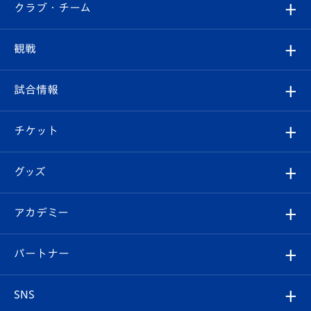
すべて
クラブ・チーム
トップチーム
クラブプロフィール
観戦
クラブ
フィロソフィー
観戦ルール
試合情報
試合情報
クラブ概要
観戦ツアー
試合日程/結果
チケット
ファンクラブ
エンブレム紹介
はじめての観戦ガイド
順位表
チケット
グッズ
チケット
選手プロフィール
Revive Team
フォトギャラリー
シーズンシート
オンラインショップ
アカデミー
イベント
スタッフプロフィール
スタジアムへのアクセス
スタジアムグルメ
V-LOVERS（ファンクラブ）
2026-27ユニフォーム
メディア
育成からのお知らせ
パートナー
マスコット紹介
ヴィヴィくんの長崎おもてなしガイド
はじめての観戦ガイド
プレイヤーズスイート
店舗情報
グッズ
アカデミー
チームスケジュール
V-EXPRESS
パートナー企業一覧
SNS
（ユニフォーム入場）