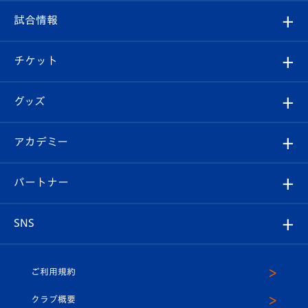
クラブ
フィロソフィー
観戦ルール
試合情報
試合情報
クラブ概要
観戦ツアー
試合日程/結果
チケット
ファンクラブ
エンブレム紹介
はじめての観戦ガイド
順位表
チケット
グッズ
チケット
選手プロフィール
Revive Team
フォトギャラリー
シーズンシート
オンラインショップ
アカデミー
イベント
スタッフプロフィール
スタジアムへのアクセス
スタジアムグルメ
V-LOVERS（ファンクラブ）
2026-27ユニフォーム
メディア
育成からのお知らせ
パートナー
マスコット紹介
ヴィヴィくんの長崎おもてなしガイド
はじめての観戦ガイド
プレイヤーズスイート
店舗情報
グッズ
アカデミー
チームスケジュール
V-EXPRESS
パートナー企業一覧
SNS
（ユニフォーム入場）
ホームタウン
U-18
クラブハウス（練習場）
パートナー募集
公式Twitter
ご利用規約
アカデミー
U-15
応援メディア
法人限定 VIP BOX
ヴィヴィくんインスタグラム
クラブ概要