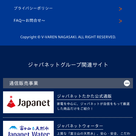
スクール
U-12
メディア出演情報
プライバシーポリシー
公式LINE＠
スクール
FAQ〜お問合せ〜
平和祈念活動
Youtube公式チャンネル
ホームタウン活動
Copyright © V-VAREN NAGASAKI. ALL RIGHT RESERVED.
ジャパネットグループ関連サイト
通信販売事業
ジャパネットたかた公式通販
家電を中心に、ジャパネットが自信をもって厳選
した商品だけをご紹介！
ジャパネットウォーター
上質な「富士山の天然水」。安心・安全、こだわ