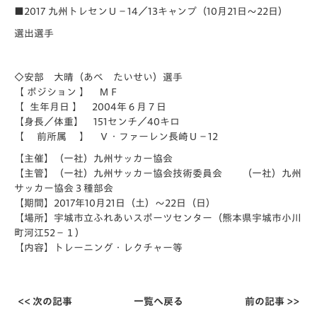
■2017 九州トレセンＵ－14／13キャンプ（10月21日～22日）
選出選手
◇安部 大晴（あべ たいせい）選手
【 ポジション 】 ＭＦ
【 生年月日 】 2004年６月７日
【身長／体重】 151センチ／40キロ
【 前所属 】 Ｖ・ファーレン長崎Ｕ－12
【主催】（一社）九州サッカー協会
【主管】（一社）九州サッカー協会技術委員会 （一社）九州
サッカー協会３種部会
【期間】2017年10月21日（土）～22日（日）
【場所】宇城市立ふれあいスポーツセンター（熊本県宇城市小川
町河江52－１）
【内容】トレーニング・レクチャー等
<< 次の記事
一覧へ戻る
前の記事 >>