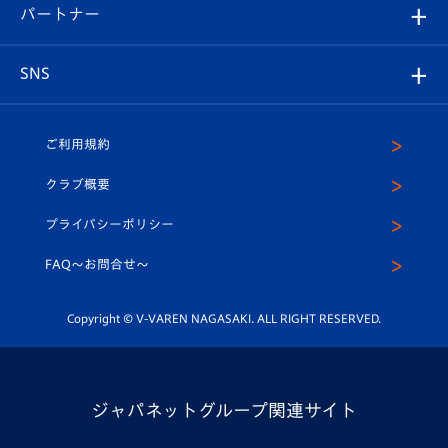
2026-27ユニフォーム
メディア
育成からのお知らせ
パートナー
マスコット紹介
ヴィヴィくんの長崎おもてなしガイド
はじめての観戦ガイド
プレイヤーズスイート
店舗情報
グッズ
アカデミー
チームスケジュール
V-EXPRESS
パートナー企業一覧
SNS
（ユニフォーム入場）
ホームタウン
U-18
クラブハウス（練習場）
パートナー募集
公式Twitter
ご利用規約
アカデミー
U-15
応援メディア
法人限定 VIP BOX
ヴィヴィくんインスタグラム
クラブ概要
スクール
U-12
メディア出演情報
プライバシーポリシー
公式LINE＠
スクール
FAQ〜お問合せ〜
平和祈念活動
Youtube公式チャンネル
ホームタウン活動
Copyright © V-VAREN NAGASAKI. ALL RIGHT RESERVED.
ジャパネットグループ関連サイト