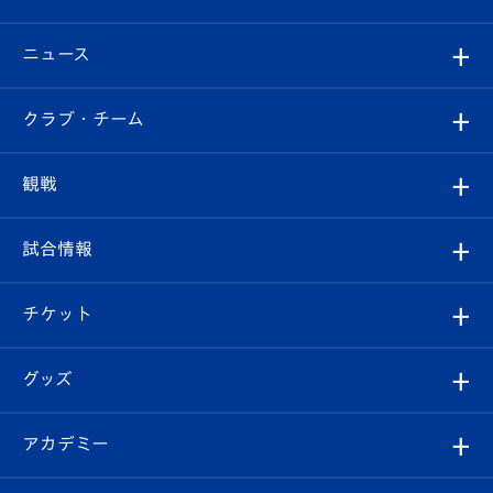
ニュース
すべて
クラブ・チーム
トップチーム
クラブプロフィール
観戦
クラブ
フィロソフィー
観戦ルール
試合情報
試合情報
クラブ概要
観戦ツアー
試合日程/結果
チケット
ファンクラブ
エンブレム紹介
はじめての観戦ガイド
順位表
チケット
グッズ
チケット
選手プロフィール
Revive Team
フォトギャラリー
シーズンシート
オンラインショップ
アカデミー
イベント
スタッフプロフィール
スタジアムへのアクセス
スタジアムグルメ
V-LOVERS（ファンクラブ）