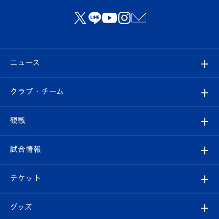
ニュース
すべて
クラブ・チーム
トップチーム
クラブプロフィール
観戦
クラブ
フィロソフィー
観戦ルール
試合情報
試合情報
クラブ概要
観戦ツアー
試合日程/結果
チケット
ファンクラブ
エンブレム紹介
はじめての観戦ガイド
順位表
チケット
グッズ
チケット
選手プロフィール