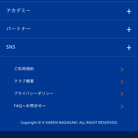
Revive Team
フォトギャラリー
シーズンシート
オンラインショップ
アカデミー
イベント
スタッフプロフィール
スタジアムへのアクセス
スタジアムグルメ
V-LOVERS（ファンクラブ）
2026-27ユニフォーム
メディア
育成からのお知らせ
パートナー
マスコット紹介
ヴィヴィくんの長崎おもてなしガイド
はじめての観戦ガイド
プレイヤーズスイート
店舗情報
グッズ
アカデミー
チームスケジュール
V-EXPRESS
パートナー企業一覧
SNS
（ユニフォーム入場）
ホームタウン
U-18
クラブハウス（練習場）
パートナー募集
公式Twitter
ご利用規約
アカデミー
U-15
応援メディア
法人限定 VIP BOX
ヴィヴィくんインスタグラム
クラブ概要
スクール
U-12
メディア出演情報
プライバシーポリシー
公式LINE＠
スクール
FAQ〜お問合せ〜
平和祈念活動
Youtube公式チャンネル
ホームタウン活動
Copyright © V-VAREN NAGASAKI. ALL RIGHT RESERVED.