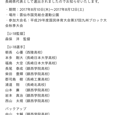
長崎県代表として選出されましたのでお知らせいたします。
・期間：2017年8月10日(木)～2017年8月12日(土)
・場所：雲仙市国見総合運動公園
・参加大会名：平成29年度国民体育大会第37回九州ブロック大
会秋季大会
【U-18監督】
森保 洋 監督
【U-18選手】
朝長 心優（西陵高校）
本多 剛大（長崎日本大学高校）
福島 大空（長崎日本大学高校）
長尾 泰成（鎮西学院高校）
柴田 豊輝（鎮西学院高校）
郡司島 樹（長崎工業高校）
浦道 翔 （長崎北高校）
山本 廉 （鎮西学院高校）
岩本 真治（鎮西学院高校）
西山 太規（鎮西学院高校）
バックアップ
中山 大輔（鎮西学院高校）