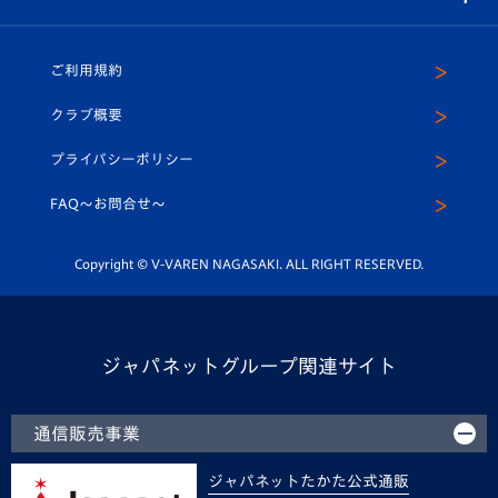
（ユニフォーム入場）
ホームタウン
U-18
クラブハウス（練習場）
パートナー募集
公式Twitter
ご利用規約
アカデミー
U-15
応援メディア
法人限定 VIP BOX
ヴィヴィくんインスタグラム
クラブ概要
スクール
U-12
メディア出演情報
プライバシーポリシー
公式LINE＠
スクール
FAQ〜お問合せ〜
平和祈念活動
Youtube公式チャンネル
ホームタウン活動
Copyright © V-VAREN NAGASAKI. ALL RIGHT RESERVED.
ジャパネットグループ関連サイト
通信販売事業
ジャパネットたかた公式通販