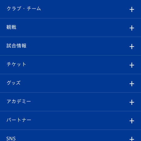
すべて
クラブ・チーム
トップチーム
クラブプロフィール
観戦
クラブ
フィロソフィー
観戦ルール
試合情報
試合情報
クラブ概要
観戦ツアー
試合日程/結果
チケット
ファンクラブ
エンブレム紹介
はじめての観戦ガイド
順位表
チケット
グッズ
チケット
選手プロフィール
Revive Team
フォトギャラリー
シーズンシート
オンラインショップ
アカデミー
イベント
スタッフプロフィール
スタジアムへのアクセス
スタジアムグルメ
V-LOVERS（ファンクラブ）
2026-27ユニフォーム
メディア
育成からのお知らせ
パートナー
マスコット紹介
ヴィヴィくんの長崎おもてなしガイド
はじめての観戦ガイド
プレイヤーズスイート
店舗情報
グッズ
アカデミー
チームスケジュール
V-EXPRESS
パートナー企業一覧
SNS