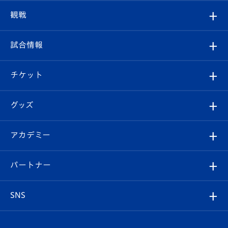
トップチーム
クラブプロフィール
観戦
クラブ
フィロソフィー
観戦ルール
試合情報
試合情報
クラブ概要
観戦ツアー
試合日程/結果
チケット
ファンクラブ
エンブレム紹介
はじめての観戦ガイド
順位表
チケット
グッズ
チケット
選手プロフィール
Revive Team
フォトギャラリー
シーズンシート
オンラインショップ
アカデミー
イベント
スタッフプロフィール
スタジアムへのアクセス
スタジアムグルメ
V-LOVERS（ファンクラブ）
2026-27ユニフォーム
メディア
育成からのお知らせ
パートナー
マスコット紹介
ヴィヴィくんの長崎おもてなしガイド
はじめての観戦ガイド
プレイヤーズスイート
店舗情報
グッズ
アカデミー
チームスケジュール
V-EXPRESS
パートナー企業一覧
SNS
（ユニフォーム入場）
ホームタウン
U-18
クラブハウス（練習場）
パートナー募集
公式Twitter