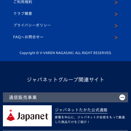
ご利用規約
アカデミー
U-15
応援メディア
法人限定 VIP BOX
ヴィヴィくんインスタグラム
クラブ概要
スクール
U-12
メディア出演情報
プライバシーポリシー
公式LINE＠
スクール
FAQ〜お問合せ〜
平和祈念活動
Youtube公式チャンネル
ホームタウン活動
Copyright © V-VAREN NAGASAKI. ALL RIGHT RESERVED.
ジャパネットグループ関連サイト
通信販売事業
ジャパネットたかた公式通販
家電を中心に、ジャパネットが自信をもって厳選
した商品だけをご紹介！