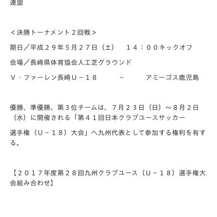
連盟
＜決勝トーナメント２回戦＞
期日／平成２９年５月２７日（土） １４：００キックオフ
会場／長崎県体育協会人工芝グラウンド
Ｖ・ファーレン長崎Ｕ－１８ － アミーゴス鹿児島
優勝、準優勝、第３位チームは、７月２３日（日）～８月２日
（水）に開催される「第４１回日本クラブユースサッカー
選手権（Ｕ－１８）大会」へ九州代表として参加する権利を有す
る。
【２０１７年度第２８回九州クラブユース（Ｕ－１８）選手権大
会組み合わせ】