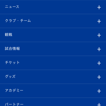
ニュース
すべて
クラブ・チーム
トップチーム
クラブプロフィール
観戦
クラブ
フィロソフィー
観戦ルール
試合情報
試合情報
クラブ概要
観戦ツアー
試合日程/結果
チケット
ファンクラブ
エンブレム紹介
はじめての観戦ガイド
順位表
チケット
グッズ
チケット
選手プロフィール
Revive Team
フォトギャラリー
シーズンシート
オンラインショップ
アカデミー
イベント
スタッフプロフィール
スタジアムへのアクセス
スタジアムグルメ
V-LOVERS（ファンクラブ）
2026-27ユニフォーム
メディア
育成からのお知らせ
パートナー
マスコット紹介