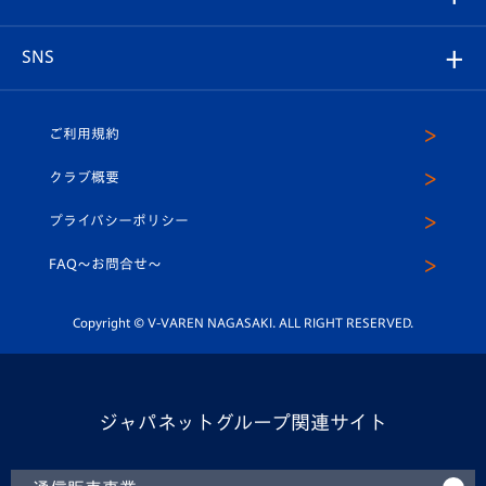
ヴィヴィくんの長崎おもてなしガイド
はじめての観戦ガイド
プレイヤーズスイート
店舗情報
グッズ
アカデミー
チームスケジュール
V-EXPRESS
パートナー企業一覧
SNS
（ユニフォーム入場）
ホームタウン
U-18
クラブハウス（練習場）
パートナー募集
公式Twitter
ご利用規約
アカデミー
U-15
応援メディア
法人限定 VIP BOX
ヴィヴィくんインスタグラム
クラブ概要
スクール
U-12
メディア出演情報
プライバシーポリシー
公式LINE＠
スクール
FAQ〜お問合せ〜
平和祈念活動
Youtube公式チャンネル
ホームタウン活動
Copyright © V-VAREN NAGASAKI. ALL RIGHT RESERVED.
ジャパネットグループ関連サイト