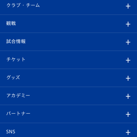
すべて
クラブ・チーム
トップチーム
クラブプロフィール
観戦
クラブ
フィロソフィー
観戦ルール
試合情報
試合情報
クラブ概要
観戦ツアー
試合日程/結果
チケット
ファンクラブ
エンブレム紹介
はじめての観戦ガイド
順位表
チケット
グッズ
チケット
選手プロフィール
Revive Team
フォトギャラリー
シーズンシート
オンラインショップ
アカデミー
イベント
スタッフプロフィール
スタジアムへのアクセス
スタジアムグルメ
V-LOVERS（ファンクラブ）
2026-27ユニフォーム
メディア
育成からのお知らせ
パートナー
マスコット紹介
ヴィヴィくんの長崎おもてなしガイド
はじめての観戦ガイド
プレイヤーズスイート
店舗情報
グッズ
アカデミー
チームスケジュール
V-EXPRESS
パートナー企業一覧
SNS
（ユニフォーム入場）