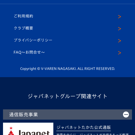
ホームタウン
U-18
クラブハウス（練習場）
パートナー募集
公式Twitter
ご利用規約
アカデミー
U-15
応援メディア
法人限定 VIP BOX
ヴィヴィくんインスタグラム
クラブ概要
スクール
U-12
メディア出演情報
プライバシーポリシー
公式LINE＠
スクール
FAQ〜お問合せ〜
平和祈念活動
Youtube公式チャンネル
ホームタウン活動
Copyright © V-VAREN NAGASAKI. ALL RIGHT RESERVED.
ジャパネットグループ関連サイト
通信販売事業
ジャパネットたかた公式通販
家電を中心に、ジャパネットが自信をもって厳選