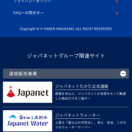
プライバシーポリシー
公式LINE＠
スクール
FAQ〜お問合せ〜
平和祈念活動
Youtube公式チャンネル
ホームタウン活動
Copyright © V-VAREN NAGASAKI. ALL RIGHT RESERVED.
ジャパネットグループ関連サイト
通信販売事業
ジャパネットたかた公式通販
家電を中心に、ジャパネットが自信をもって厳選
した商品だけをご紹介！
ジャパネットウォーター
上質な「富士山の天然水」。安心・安全、こだわ
りのウォーターサーバー