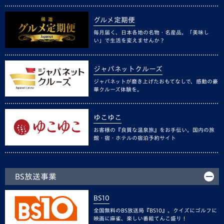
グルメ定期便
毎月届く、日本各地の名物・名産品。「美味し
い」で生活を変えませんか？
ジャパネットクルーズ
ジャパネットが磨き上げたおもてなしで、感動の豪
華クルーズ体験を。
ゆこゆこ
お客様の『良質な温泉旅』をお手伝い。国内の旅
館・宿・ホテルの宿泊予約サイト
BS放送事業
BS10
全国無料のBS放送局『BS10』。クイズにゴルフに
映画に麻雀、楽しい番組てんこ盛り！