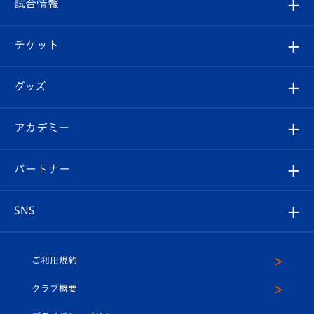
観戦ルール
試合情報
試合情報
クラブ概要
観戦ツアー
試合日程/結果
チケット
ファンクラブ
エンブレム紹介
はじめての観戦ガイド
順位表
チケット
グッズ
チケット
選手プロフィール
Revive Team
フォトギャラリー
シーズンシート
オンラインショップ
アカデミー
イベント
スタッフプロフィール
スタジアムへのアクセス
スタジアムグルメ
V-LOVERS（ファンクラブ）
2026-27ユニフォーム
メディア
育成からのお知らせ
パートナー
マスコット紹介
ヴィヴィくんの長崎おもてなしガイド
はじめての観戦ガイド
プレイヤーズスイート
店舗情報
グッズ
アカデミー
チームスケジュール
V-EXPRESS
パートナー企業一覧
SNS
（ユニフォーム入場）
ホームタウン
U-18
クラブハウス（練習場）
パートナー募集
公式Twitter
ご利用規約
アカデミー
U-15
応援メディア
法人限定 VIP BOX
ヴィヴィくんインスタグラム
クラブ概要
スクール
U-12
メディア出演情報