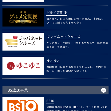
グルメ定期便
毎月届く、日本各地の名物・名産品。「美味し
い」で生活を変えませんか？
ジャパネットクルーズ
ジャパネットが磨き上げたおもてなしで、感動の豪
華クルーズ体験を。
ゆこゆこ
お客様の『良質な温泉旅』をお手伝い。国内の旅
館・宿・ホテルの宿泊予約サイト
BS放送事業
BS10
全国無料のBS放送局『BS10』。クイズにゴルフに
映画に麻雀、楽しい番組てんこ盛り！