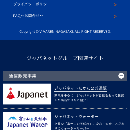
メディア出演情報
プライバシーポリシー
公式LINE＠
スクール
FAQ〜お問合せ〜
平和祈念活動
Youtube公式チャンネル
ホームタウン活動
Copyright © V-VAREN NAGASAKI. ALL RIGHT RESERVED.
ジャパネットグループ関連サイト
通信販売事業
ジャパネットたかた公式通販
家電を中心に、ジャパネットが自信をもって厳選
した商品だけをご紹介！
ジャパネットウォーター
上質な「富士山の天然水」。安心・安全、こだわ
りのウォーターサーバー