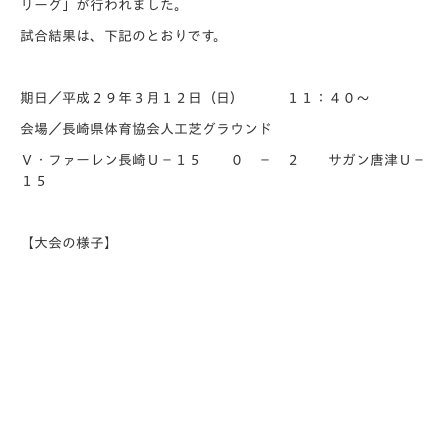
リーグ」が行われました。
試合結果は、下記のとおりです。
期日／平成２９年３月１２日（日） １１：４０～
会場／長崎県体育協会人工芝グラウンド
Ｖ・ファーレン長崎Ｕ－１５ ０ － ２ サガン唐津Ｕ－
１５
【大会の様子】