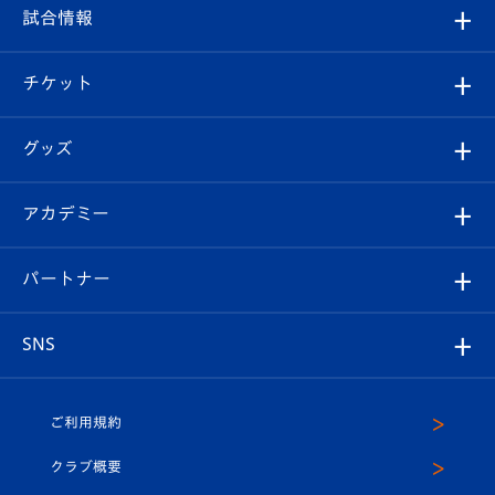
フィロソフィー
観戦ルール
試合情報
試合情報
クラブ概要
観戦ツアー
試合日程/結果
チケット
ファンクラブ
エンブレム紹介
はじめての観戦ガイド
順位表
チケット
グッズ
チケット
選手プロフィール
Revive Team
フォトギャラリー
シーズンシート
オンラインショップ
アカデミー
イベント
スタッフプロフィール
スタジアムへのアクセス
スタジアムグルメ
V-LOVERS（ファンクラブ）
2026-27ユニフォーム
メディア
育成からのお知らせ
パートナー
マスコット紹介
ヴィヴィくんの長崎おもてなしガイド
はじめての観戦ガイド
プレイヤーズスイート
店舗情報
グッズ
アカデミー
チームスケジュール
V-EXPRESS
パートナー企業一覧
SNS
（ユニフォーム入場）
ホームタウン
U-18
クラブハウス（練習場）
パートナー募集
公式Twitter
ご利用規約
アカデミー
U-15
応援メディア
法人限定 VIP BOX
ヴィヴィくんインスタグラム
クラブ概要
スクール
U-12