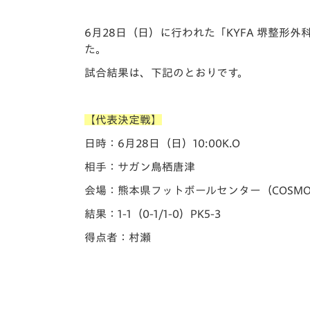
イベント
マスコット紹介
6月28日（日）に行われた「️KYFA 堺整形
メディア
チームスケジュール
た。
グッズ
クラブハウス（練習
試合結果は、下記のとおりです。
場）
ホームタウン
【代表決定戦】
応援メディア
アカデミー
日時：6月28日（日）10:00K.O
平和祈念活動
相手：サガン鳥栖唐津
スクール
会場：熊本県フットボールセンター（COSMO
ホームタウン活動
結果：1-1（0-1/1-0）PK5-3
得点者：村瀬