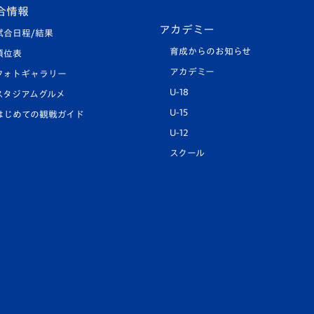
合情報
アカデミー
試合日程/結果
育成からのお知らせ
順位表
アカデミー
フォトギャラリー
U-18
スタジアムグルメ
U-15
はじめての観戦ガイド
U-12
スクール