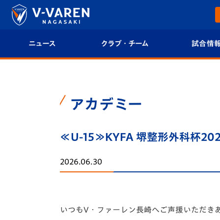
ニュース
クラブ・チーム
試合情
すべて
クラブプロフィール
試合日程/結果
トップチーム
フィロソフィー
試合情報
アカデミー
クラブ
クラブ概要
順位表
≪U-15≫KYFA 堺整形外科杯2
試合情報
エンブレム紹介
U-21 Jリーグ
2026.06.30
ファンクラブ
選手プロフィール
フォトギャラ
チケット
スタッフプロフィール
スタジアムグ
いつもV・ファーレン長崎へご声援いただき