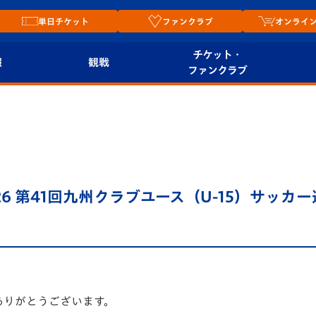
単日チケット
ファンクラブ
オンライ
チケット・
報
観戦
ファンクラブ
観戦ルール
チケット
オンラ
はじめての観戦ガイ
シーズンシート
2026
ド
ム
プレイヤーズスイート
Revive Team
店舗情
026 第41回九州クラブユース（U-15）サッ
関連
V-LOVERS（ファン
スタジアムへのアク
クラブ）
セス
リー
ヴィヴィくんの長崎
ルメ
おもてなしガイド
ありがとうございます。