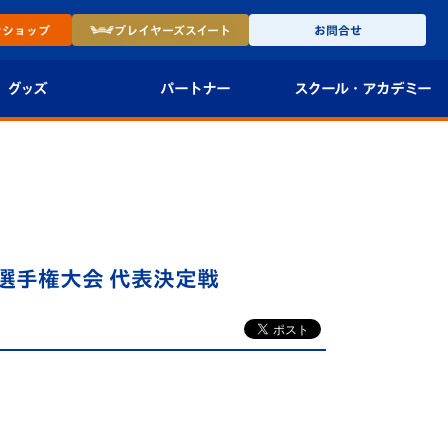
ン
ショップ
プレイヤーズ
スイート
お問合せ
グッズ
パートナー
スクール・
アカデミー
インショップ
パートナー企業一覧
アカデミー
-27ユニフォー
パートナー募集
U-18
法人限定 VIP BOX
U-15
報
カー選手権大会 代表決定戦
U-12
スクール