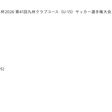
V-EXPRESS（ユニフ
ォーム入場）
外科杯2026 第41回九州クラブユース（U-15）サッカー選手権
S)