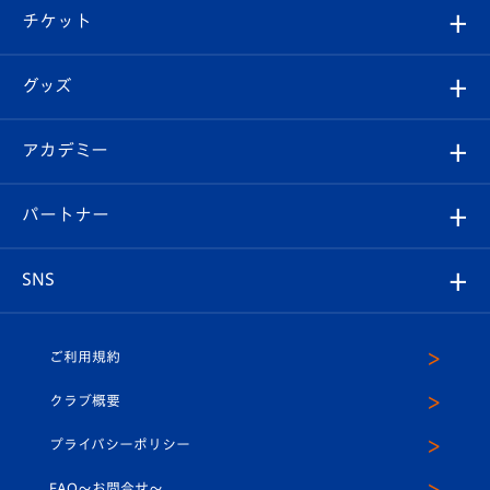
観戦ツアー
試合日程/結果
チケット
ファンクラブ
エンブレム紹介
はじめての観戦ガイド
順位表
チケット
グッズ
チケット
選手プロフィール
Revive Team
フォトギャラリー
シーズンシート
オンラインショップ
アカデミー
イベント
スタッフプロフィール
スタジアムへのアクセス
スタジアムグルメ
V-LOVERS（ファンクラブ）
2026-27ユニフォーム
メディア
育成からのお知らせ
パートナー
マスコット紹介
ヴィヴィくんの長崎おもてなしガイド
はじめての観戦ガイド
プレイヤーズスイート
店舗情報
グッズ
アカデミー
チームスケジュール
V-EXPRESS
パートナー企業一覧
SNS
（ユニフォーム入場）
ホームタウン
U-18
クラブハウス（練習場）
パートナー募集
公式Twitter
ご利用規約
アカデミー
U-15
応援メディア
法人限定 VIP BOX
ヴィヴィくんインスタグラム
クラブ概要
スクール
U-12
メディア出演情報
プライバシーポリシー
公式LINE＠
スクール
FAQ〜お問合せ〜
平和祈念活動