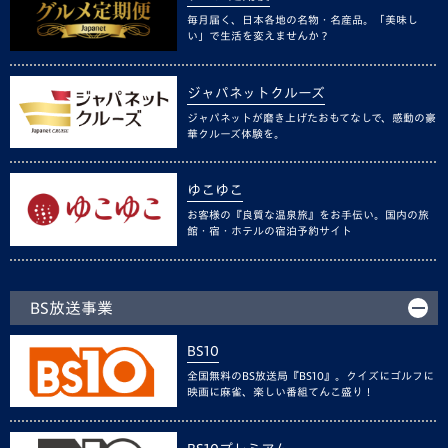
毎月届く、日本各地の名物・名産品。「美味し
い」で生活を変えませんか？
ジャパネットクルーズ
ジャパネットが磨き上げたおもてなしで、感動の豪
華クルーズ体験を。
ゆこゆこ
お客様の『良質な温泉旅』をお手伝い。国内の旅
館・宿・ホテルの宿泊予約サイト
BS放送事業
BS10
全国無料のBS放送局『BS10』。クイズにゴルフに
映画に麻雀、楽しい番組てんこ盛り！