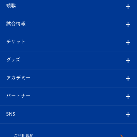
トップチーム
クラブプロフィール
観戦
クラブ
フィロソフィー
観戦ルール
試合情報
試合情報
クラブ概要
観戦ツアー
試合日程/結果
チケット
ファンクラブ
エンブレム紹介
はじめての観戦ガイド
順位表
チケット
グッズ
チケット
選手プロフィール
Revive Team
フォトギャラリー
シーズンシート
オンラインショップ
アカデミー
イベント
スタッフプロフィール
スタジアムへのアクセス
スタジアムグルメ
V-LOVERS（ファンクラブ）
2026-27ユニフォーム
メディア
育成からのお知らせ
パートナー
マスコット紹介
ヴィヴィくんの長崎おもてなしガイド
はじめての観戦ガイド
プレイヤーズスイート
店舗情報
グッズ
アカデミー
チームスケジュール
V-EXPRESS
パートナー企業一覧
SNS
（ユニフォーム入場）
ホームタウン
U-18
クラブハウス（練習場）
パートナー募集
公式Twitter
ご利用規約