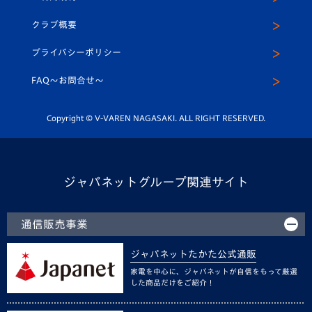
アカデミー
U-15
応援メディア
法人限定 VIP BOX
ヴィヴィくんインスタグラム
クラブ概要
スクール
U-12
メディア出演情報
プライバシーポリシー
公式LINE＠
スクール
FAQ〜お問合せ〜
平和祈念活動
Youtube公式チャンネル
ホームタウン活動
Copyright © V-VAREN NAGASAKI. ALL RIGHT RESERVED.
ジャパネットグループ関連サイト
通信販売事業
ジャパネットたかた公式通販
家電を中心に、ジャパネットが自信をもって厳選
した商品だけをご紹介！